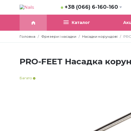
+38 (066) 6-160-160
Акц
Каталог
Головна
Фрезери і насадки
Насадки корундові
PRO
PRO-FEET Насадка корун
Багато