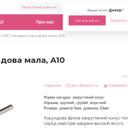
Зворотний дзвінок
Ваше місто:
Днепр
Ваше місто
Днепр
?
Так все вірно
Вибрати 
ії
Про нас
Статті
-FEET Насадка корундова мала, A10
дова мала, A10
Арт
0 відгуків
До обранного
Порівняти
Форма насадки: закруглений конус
Абразив: крупний, грубий, жорсткий
Розміри: діаметр 5мм, довжина 10мм
Корундова фреза закруглений конус по
серед майстрів завдяки високій якості,