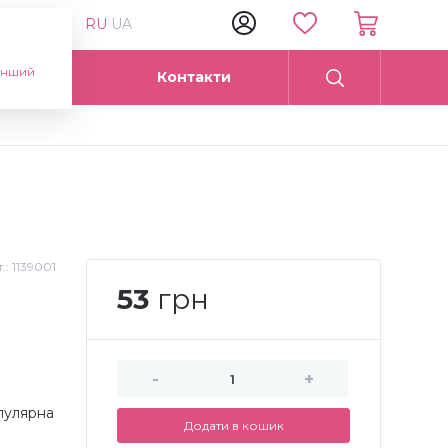
RU
UA
інший
Опт
Контакти
.:
1139001
53
грн
-
+
пулярна
Додати в кошик