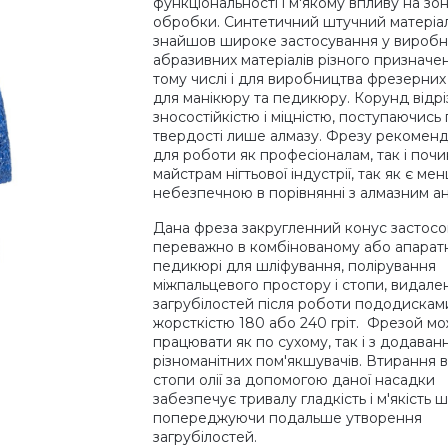
функціональності і м'якому впливу на зо
обробки. Синтетичний штучний матеріа
знайшов широке застосування у виробн
абразивних матеріалів різного призначен
тому числі і для виробництва фрезерних
для манікюру та педикюру. Корунд відрі
зносостійкістю і міцністю, поступаючись 
твердості лише алмазу. Фрезу рекомен
для роботи як професіоналам, так і поч
майстрам нігтьової індустрії, так як є ме
небезпечною в порівнянні з алмазним а
Дана фреза закругленний конус застосо
переважно в комбінованому або апарат
педикюрі для шліфування, полірування
міжпальцевого простору і стопи, видале
загрубілостей після роботи пододискам
жорсткістю 180 або 240 гріт. Фрезой м
працювати як по сухому, так і з додаван
різноманітних пом'якшувачів. Втирання в
стопи олії за допомогою даної насадки
забезпечує тривалу гладкість і м'якість ш
попереджуючи подальше утворення
загрубілостей.