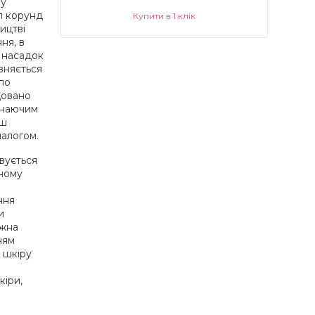
ну
л корунд
Купити в 1 клік
ицтві
ня, в
 насадок
зняється
по
довано
инаючим
нш
налогом.
вується
ному
ння
и
ожна
ням
 шкіру
кіри,