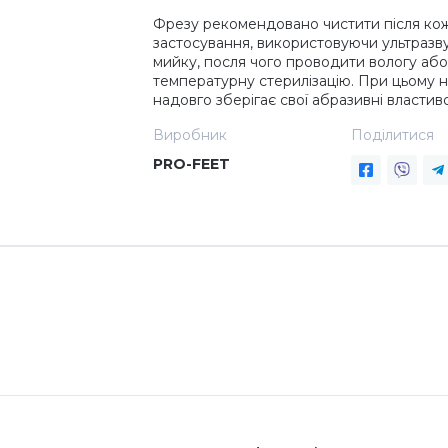
Фрезу рекомендовано чистити після ко
застосування, використовуючи ультразв
мийку, посля чого проводити вологу або
температурну стерилізацію. При цьому 
надовго зберігає свої абразивні властиво
Виробник
Поділитися
PRO-FEET