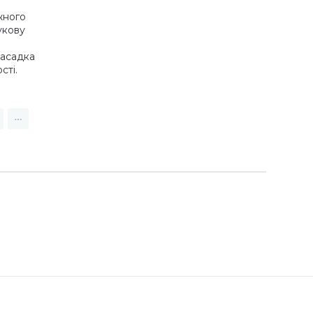
жного
укову
насадка
сті.