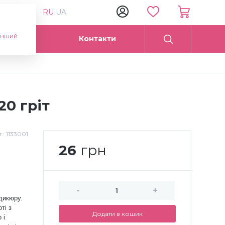
RU
UA
інший
Опт
Контакти
20 гріт
.:
1133001
26
грн
-
+
дикюру.
ті з
Додати в кошик
 і