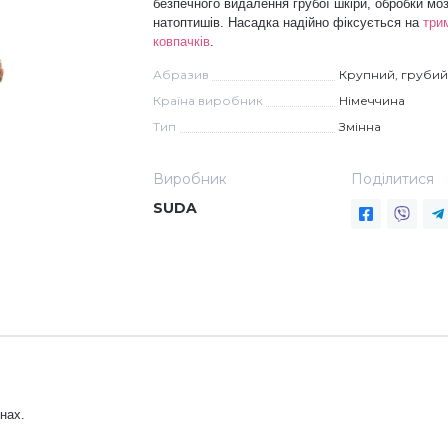
безпечного видалення грубої шкіри, обробки моз
натоптишів. Насадка надійно фіксується на
три
ковпачків
.
Абразив
Крупний, грубий
Країна виробник
Німеччина
Тип
Змінна
Виробник
Поділитися
SUDA
нах.