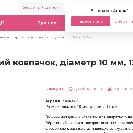
Зворотний дзвінок
Ваше місто:
Днепр
Ваше місто
Днепр
?
Так все вірно
Вибрати 
ії
Про нас
Статті
нний абразивний ковпачок, діаметр 10 мм, 120 гріт
 ковпачок, діаметр 10 мм, 1
Арт
0 відгуків
До обранного
Порівняти
Абразив: середній
Розміри: діаметр 10 мм, довжина 15 мм
Змінний наждачний ковпачок для апаратного пе
Абразивний ковпачок використовується при робо
фрезерною машинкою для швидкого, акуратного