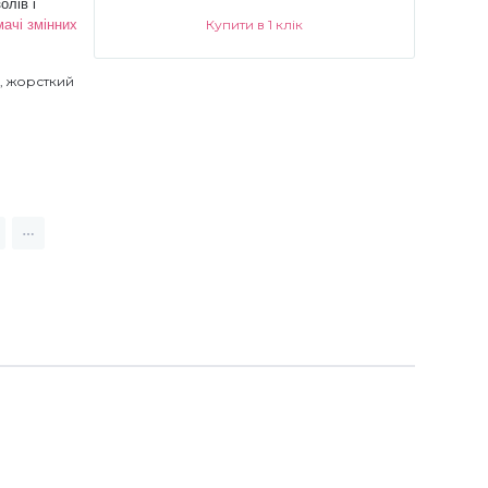
олів і
Купити в 1 клік
мачі змінних
, жорсткий