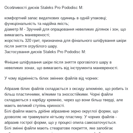
Особливості дисків Staleks Pro Pododisc M:
Аксесуари
комфортний запас видаткових одиниць в одній упаковці;
функціональність та надійна якість;
діаметр M - Зручний для опрацювання невеликих ділянок і зон, що
вимагають маневреності;
жорсткість 320 грит, призначена для фінального шліфування шкіри
після зняття огрубілого шару.
Застосування дисків Staleks Pro Pododisc M:
Фінішне шліфування шкіри після зняття ороговілого шару в
невеликих зонах, що вимагають від інструмента маневреності.
У чому відмінність білих змінних файлів від чорних:
Абразив білих файлів складається з оксиду алюмінію, що робить їх
більш пластичними, м'якими та зносостійкими. Чорні файли
складаються з карбіду кремнію, через що вони більш тверді, але
мають великий ступінь крихкості.
Білі файли мають дрібне абразивне зерно округлої форми, що
дозволяє не травмувати нігтьову пластину. У чорних файлів -
абразив гострої форми, що у процесі опила самозаточується.
Білі змінні файли мають стеаратове покриття, яке запобігає