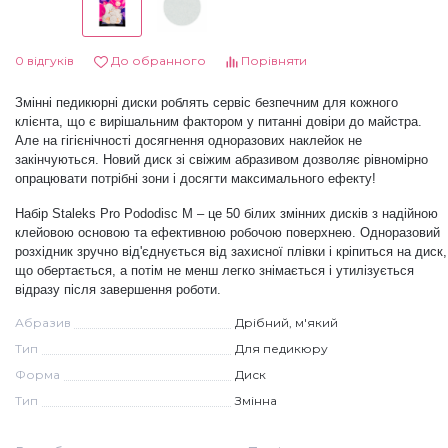
Дезінфекція та стерилізація
Трикутники (каміфубукі)
0 відгуків
До обранного
Порівняти
Декор для нігтів
Наклейки гнучкі лінії
Змінні педикюрні диски роблять сервіс безпечним для кожного
клієнта, що є вирішальним фактором у питанні довіри до майстра.
Але на гігієнічності досягнення одноразових наклейок не
Наліпки гнучкі лінії
Навчання
закінчуються. Новий диск зі свіжим абразивом дозволяє рівномірно
опрацювати потрібні зони і досягти максимального ефекту!
Набір Staleks Pro Pododisc M – це 50 білих змінних дисків з надійною
Втирки
клейовою основою та ефективною робочою поверхнею. Одноразовий
розхідник зручно від'єднується від захисної плівки і кріпиться на диск,
що обертається, а потім не менш легко знімається і утилізується
Бульонки
відразу після завершення роботи.
Абразив
Дрібний, м'який
Тип
Для педикюру
Блискітки (пісок для нігтів)
Форма
Диск
Тип
Змінна
Блискітки для нігтів