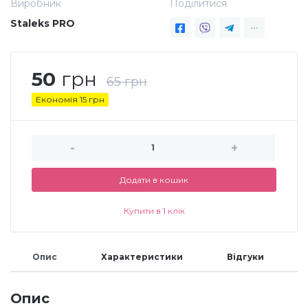
Виробник
Поділитися
Staleks PRO
Меланж (цукровий ефект)
Каміфубукі (конфетті)
50
грн
65
грн
Економія 15
грн
Слюда
-
+
Брокат
Додати в кошик
Інші прикраси
Купити в 1 клік
Фарби для розпису
Опис
Характеристики
Відгуки
Фольга для лиття (ефект кракелюра)
Опис