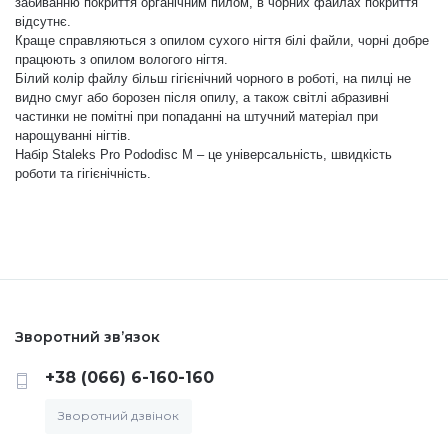
забиванню покриття органічним пилом, в чорних файлах покриття
відсутнє.
Краще справляються з опилом сухого нігтя білі файли, чорні добре
працюють з опилом вологого нігтя.
Білий колір файлу більш гігієнічний чорного в роботі, на пилці не
видно смуг або борозен після опилу, а також світлі абразивні
частинки не помітні при попаданні на штучний матеріал при
нарощуванні нігтів.
Набір Staleks Pro Pododisc M – це універсальність, швидкість
роботи та гігієнічність.
Зворотний зв’язок
+38 (066) 6-160-160
Зворотний дзвінок