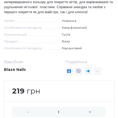
неперевершеного кольору для покриття нігтів, для вирівнювання та
ущільнення нігтьової пластини. Справжня знахідка та любов з
Меланж (цукровий ефект)
першого покриття як для майстра, так і для клієнта!
Лейбл
Новинка
Каміфубукі (конфетті)
Особливості продукту
Камуфлюючий
Консистенція
Густа
Продукт
База
Слюда
Особливості продукту
Каучуковий
Брокат
Виробник
Поділитися
Blaze Nails
Інші прикраси
219
грн
Фарби для розпису
-
+
Фольга для лиття (ефект кракелюра)