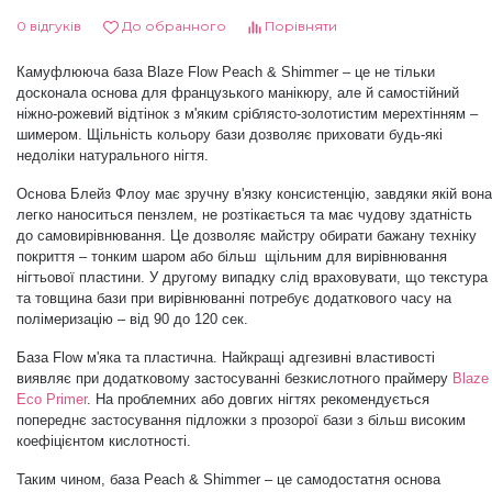
0 відгуків
До обранного
Порівняти
Дезінфекція та стерилізація
Трикутники (каміфубукі)
Камуфлююча база Blaze Flow Peach & Shimmer – це не тільки
досконала основа для французького манікюру, але й самостійний
Декор для нігтів
Наклейки гнучкі лінії
ніжно-рожевий відтінок з м'яким сріблясто-золотистим мерехтінням
–
шимером. Щільність кольору бази дозволяє приховати будь-які
недоліки натурального нігтя.
Наліпки гнучкі лінії
Навчання
Основа Блейз Флоу має зручну в'язку консистенцію, завдяки якій вона
легко наноситься пензлем, не розтікається та має чудову здатність
до самовирівнювання. Це дозволяє майстру обирати бажану техніку
Втирки
покриття
–
тонким шаром або більш щільним для вирівнювання
нігтьової пластини. У другому випадку слід враховувати, що текстура
та товщина бази при вирівнюванні потребує додаткового часу на
Бульонки
полімеризацію
–
від 90 до 120 сек.
База Flow м'яка та пластична. Найкращі адгезивні властивості
виявляє при додатковому застосуванні безкислотного праймеру
Blaze
Блискітки (пісок для нігтів)
Eco Primer
. На проблемних або довгих нігтях рекомендується
попереднє застосування підложки з прозорої бази з більш високим
коефіцієнтом кислотності.
Блискітки для нігтів
Таким чином, база Peach & Shimmer – це самодостатня основа