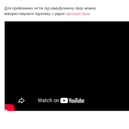
Для проблемних нігтів під камуфлюючу базу можна
використовувати підложку з рідкої
прозорої бази
.