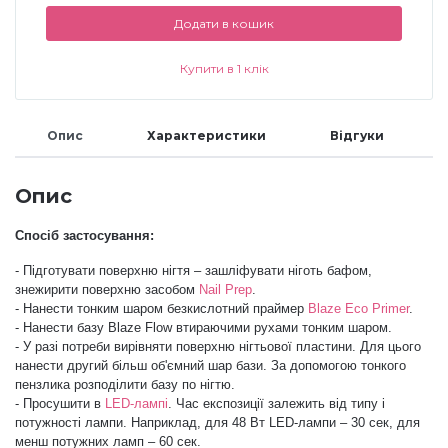
Додати в кошик
Аксесуари
Купити в 1 клік
Опис
Характеристики
Відгуки
Опис
Спосіб застосування:
- Підготувати поверхню нігтя – зашліфувати ніготь бафом,
знежирити поверхню засобом
Nail Prep
.
- Нанести тонким шаром безкислотний праймер
Blaze Eco Primer
.
- Нанести базу
Blaze Flow
втираючими рухами тонким шаром.
- У разі потреби вирівняти поверхню нігтьової пластини. Для цього
нанести другий більш об'ємний шар бази. За допомогою тонкого
пензлика розподілити базу по нігтю.
- Просушити в
LED-лампі
. Час експозиції залежить від типу і
потужності лампи. Наприклад, для 48 Вт LED-лампи – 30 сек, для
менш потужних ламп – 60 сек.