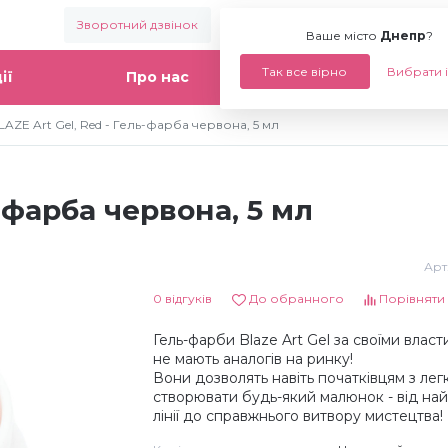
Зворотний дзвінок
Ваше місто:
Днепр
Ваше місто
Днепр
?
Так все вірно
Вибрати 
ії
Про нас
Статті
LAZE Art Gel, Red - Гель-фарба червона, 5 мл
ь-фарба червона, 5 мл
Арт
0 відгуків
До обранного
Порівняти
Гель-фарби Blaze Art Gel за своїми влас
не мають аналогів на ринку!
Вони дозволять навіть початківцям з лег
створювати будь-який малюнок - від на
лінії до справжнього витвору мистецтва!