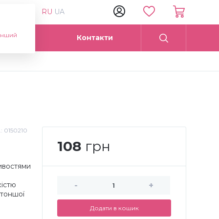
RU
UA
інший
Опт
Контакти
.:
0150210
108
грн
тивостями
кістю
-
+
йтоншої
Додати в кошик