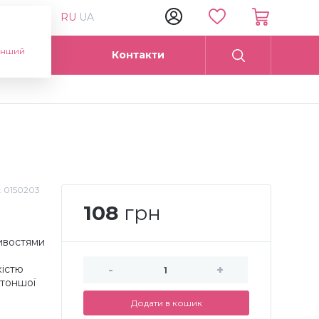
RU
UA
інший
Опт
Контакти
:
0150203
108
грн
тивостями
кістю
-
+
йтоншої
Додати в кошик