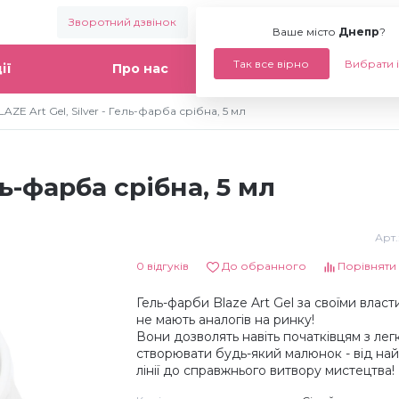
Зворотний дзвінок
Ваше місто:
Днепр
Ваше місто
Днепр
?
Так все вірно
Вибрати 
ії
Про нас
Статті
LAZE Art Gel, Silver - Гель-фарба срібна, 5 мл
ель-фарба срібна, 5 мл
Арт.
0 відгуків
До обранного
Порівняти
Гель-фарби Blaze Art Gel за своїми влас
не мають аналогів на ринку!
Вони дозволять навіть початківцям з лег
створювати будь-який малюнок - від на
лінії до справжнього витвору мистецтва!