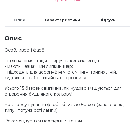
Меланж (цукровий ефект)
Опис
Характеристики
Відгуки
Каміфубукі (конфетті)
Опис
Особливості фарб:
Слюда
- щільна пігментація та зручна консистенція;
- мають незначний липкий шар;
Брокат
- підходять для аеропуфінгу, стемпінгу, тонких ліній,
художнього або китайського розпису.
Усього 15 базових відтінків, які чудово змішуються для
Інші прикраси
створення будь-якого кольору!
Час просушування фарб - близько 60 сек (залежно від
Фарби для розпису
типу і потужності лампи).
Рекомендується перекриття топом.
Фольга для лиття (ефект кракелюра)