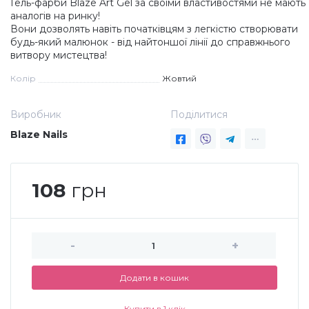
Гель-фарби Blaze Art Gel за своїми властивостями не мають
аналогів на ринку!
Дезінфекція та стерилізація
Трикутники (каміфубукі)
Вони дозволять навіть початківцям з легкістю створювати
будь-який малюнок - від найтоншої лінії до справжнього
витвору мистецтва!
Декор для нігтів
Наклейки гнучкі лінії
Колір
Жовтий
Наліпки гнучкі лінії
Навчання
Виробник
Поділитися
Blaze Nails
Втирки
108
грн
Бульонки
Блискітки (пісок для нігтів)
-
+
Додати в кошик
Блискітки для нігтів
Купити в 1 клік