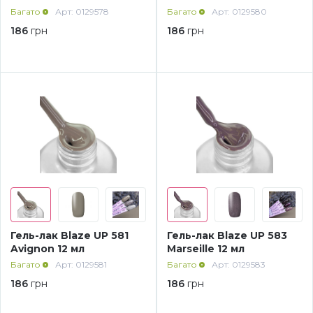
Багато
Арт: 0129578
Багато
Арт: 0129580
Меланж (цукровий ефект)
186
грн
186
грн
Каміфубукі (конфетті)
Слюда
Брокат
Інші прикраси
Гель-лак Blaze UP 581
Гель-лак Blaze UP 583
Avignon 12 мл
Marseille 12 мл
Фарби для розпису
Багато
Арт: 0129581
Багато
Арт: 0129583
186
грн
186
грн
Фольга для лиття (ефект кракелюра)