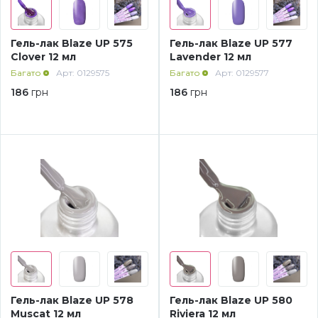
Дезінфекція та стерилізація
Трикутники (каміфубукі)
Гель-лак Blaze UP 575
Гель-лак Blaze UP 577
Clover 12 мл
Lavender 12 мл
Декор для нігтів
Наклейки гнучкі лінії
Багато
Арт: 0129575
Багато
Арт: 0129577
186
грн
186
грн
Наліпки гнучкі лінії
Навчання
Втирки
Бульонки
Блискітки (пісок для нігтів)
Блискітки для нігтів
Гель-лак Blaze UP 578
Гель-лак Blaze UP 580
Muscat 12 мл
Riviera 12 мл