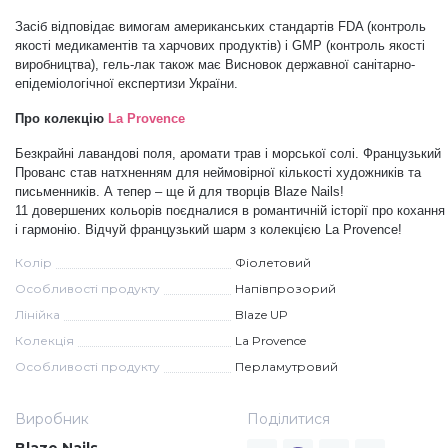
Засіб відповідає вимогам американських стандартів
FDA (контроль
Меланж (цукровий ефект)
якості медикаментів та харчових продуктів) і
GMP (контроль якості
виробництва), гель-лак також має Висновок державної санітарно-
епідеміологічної експертизи України.
Каміфубукі (конфетті)
Про колекцію
La Provence
Безкрайні лавандові поля, аромати трав і морської солі. Французький
Слюда
Прованс став натхненням для неймовірної кількості художників та
письменників. А тепер – ще й для творців Blaze Nails!
11 довершених кольорів поєдналися в романтичній історії про кохання
і гармонію. Відчуй французький шарм з колекцією La Provence!
Брокат
Колір
Фіолетовий
Особливості продукту
Напівпрозорий
Інші прикраси
Лінійка
Blaze UP
Колекція
La Provence
Фарби для розпису
Особливості продукту
Перламутровий
Виробник
Поділитися
Фольга для лиття (ефект кракелюра)