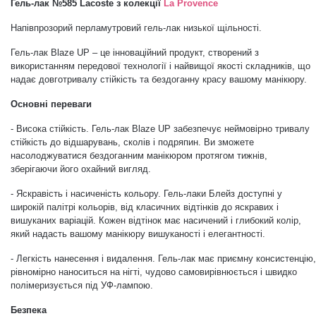
Гель-лак №585 Lacoste
з колекції
La Provence
Дезінфекція та стерилізація
Трикутники (каміфубукі)
Напівпрозорий перламутровий гель-лак низької щільності.
Гель-лак Blaze UP – це інноваційний продукт, c
творений з
Декор для нігтів
Наклейки гнучкі лінії
використанням передової технології і найвищої якості складників, що
надає довготривалу стійкість та бездоганну красу вашому манікюру.
Основні переваги
Наліпки гнучкі лінії
Навчання
- Висока стійкість.
Гель-лак Blaze UP
забезпечує неймовірно тривалу
стійкість до відшарувань, сколів і подряпин. Ви зможете
насолоджуватися бездоганним манікюром протягом тижнів,
Втирки
зберігаючи його охайний вигляд
.
- Яскравість і насиченість кольору. Гель-лаки Блейз доступні у
Бульонки
широкій палітрі кольорів, від класичних відтінків до яскравих і
вишуканих варіацій. Кожен відтінок має насичений і глибокий колір,
який надасть вашому манікюру вишуканості і елегантності.
Блискітки (пісок для нігтів)
- Легкість нанесення і видалення. Гель-лак має приємну консистенцію,
рівномірно наноситься на нігті, чудово самовирівнюється і швидко
полімеризується під УФ-лампою.
Блискітки для нігтів
Безпека