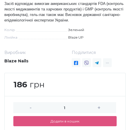
Засіб відповідає вимогам американських стандартів
FDA (контроль
якості медикаментів та харчових продуктів) і
GMP (контроль якості
Меланж (цукровий ефект)
виробництва), гель-лак також має Висновок державної санітарно-
епідеміологічної експертизи України.
Каміфубукі (конфетті)
Колір
Зелений
Лінійка
Blaze UP
Слюда
Виробник
Поділитися
Blaze Nails
Брокат
186
грн
Інші прикраси
Фарби для розпису
-
+
Додати в кошик
Фольга для лиття (ефект кракелюра)