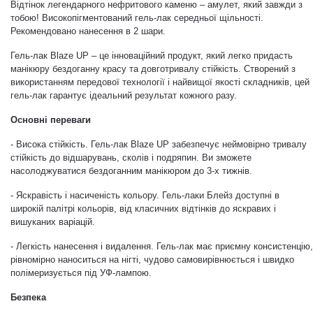
Відтінок легендарного нефритового каменю
–
амулет, який завжди з
тобою! Високопігментований гель-лак середньої щільності.
Дезінфекція та стерилізація
Трикутники (каміфубукі)
Рекомендовано нанесення в 2 шари.
Гель-лак Blaze UP – це інноваційний продукт, який легко придасть
Декор для нігтів
Наклейки гнучкі лінії
манікюру
бездоганну красу та довготривалу стійкість. Створений з
використанням передової технології і найвищої якості складників, цей
гель-лак гарантує ідеальний результат кожного разу.
Наліпки гнучкі лінії
Навчання
Основні переваги
- Висока стійкість.
Гель-лак Blaze UP
забезпечує неймовірно тривалу
Втирки
стійкість до відшарувань, сколів і подряпин. Ви зможете
насолоджуватися бездоганним манікюром до 3-х тижнів.
- Яскравість і насиченість кольору. Гель-лаки Блейз доступні в
Бульонки
широкій палітрі кольорів, від класичних відтінків до яскравих і
вишуканих варіацій.
- Легкість нанесення і видалення. Гель-лак має приємну консистенцію,
Блискітки (пісок для нігтів)
рівномірно наноситься на нігті, чудово самовирівнюється і швидко
полімеризується під УФ-лампою.
Блискітки для нігтів
Безпека