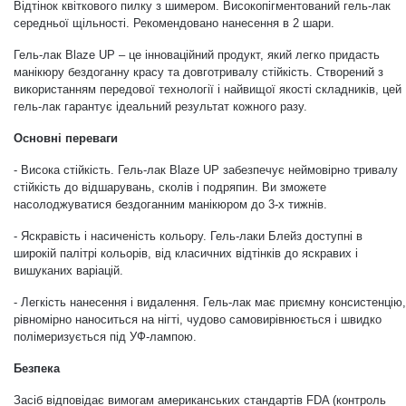
Відтінок квіткового пилку з шимером. Високопігментований гель-лак
середньої щільності. Рекомендовано нанесення в 2 шари.
Дезінфекція та стерилізація
Трикутники (каміфубукі)
Гель-лак Blaze UP – це інноваційний продукт, який легко придасть
манікюру
бездоганну красу та довготривалу стійкість. Створений з
Декор для нігтів
Наклейки гнучкі лінії
використанням передової технології і найвищої якості складників, цей
гель-лак гарантує ідеальний результат кожного разу.
Основні переваги
Наліпки гнучкі лінії
Навчання
- Висока стійкість.
Гель-лак Blaze UP
забезпечує неймовірно тривалу
стійкість до відшарувань, сколів і подряпин. Ви зможете
Втирки
насолоджуватися бездоганним манікюром до 3-х тижнів.
- Яскравість і насиченість кольору. Гель-лаки Блейз доступні в
широкій палітрі кольорів, від класичних відтінків до яскравих і
Бульонки
вишуканих варіацій.
- Легкість нанесення і видалення. Гель-лак має приємну консистенцію,
рівномірно наноситься на нігті, чудово самовирівнюється і швидко
Блискітки (пісок для нігтів)
полімеризується під УФ-лампою.
Безпека
Блискітки для нігтів
Засіб відповідає вимогам американських стандартів
FDA (контроль