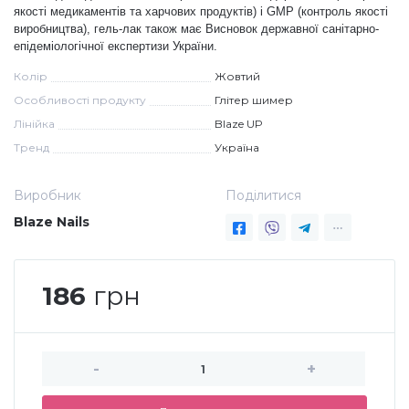
якості медикаментів та харчових продуктів) і
GMP (контроль якості
виробництва), гель-лак також має Висновок державної санітарно-
Меланж (цукровий ефект)
епідеміологічної експертизи України.
Колір
Жовтий
Каміфубукі (конфетті)
Особливості продукту
Глітер шимер
Лінійка
Blaze UP
Тренд
Україна
Слюда
Виробник
Поділитися
Брокат
Blaze Nails
Інші прикраси
186
грн
Фарби для розпису
-
+
Фольга для лиття (ефект кракелюра)