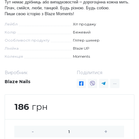
–
Тут немає дрібниць або випадковостей
дорогоцінна кожна мить.
Плач, смійся, люби, танцюй. Будь різною. Будь собою.
Меланж (цукровий ефект)
Пиши свою історію з Blaze Moments!
Лейбл
Хіт продажу
Каміфубукі (конфетті)
Колір
Бежевий
Особливості продукту
Глітер шимер
Лінійка
Blaze UP
Слюда
Колекція
Moments
Брокат
Виробник
Поділитися
Blaze Nails
Інші прикраси
186
грн
Фарби для розпису
-
+
Фольга для лиття (ефект кракелюра)