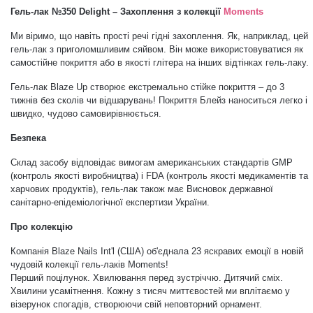
Гель-лак №350 Delight
– Захоплення
з колекції
Moments
Дезінфекція та стерилізація
Трикутники (каміфубукі)
Ми віримо, що навіть прості речі гідні захоплення. Як, наприклад, цей
гель-лак з приголомшливим сяйвом. Він може використовуватися як
самостійне покриття або в якості глітера на інших відтінках гель-лаку.
Декор для нігтів
Наклейки гнучкі лінії
Гель-лак Blaze Up створює екстремально стійке покриття – до 3
тижнів без сколів чи відшарувань! Покриття Блейз наноситься легко і
Наліпки гнучкі лінії
Навчання
швидко, чудово самовирівнюється.
Безпека
Втирки
Склад засобу відповідає вимогам американських стандартів GMP
(контроль якості виробництва) і FDA (контроль якості медикаментів та
харчових продуктів), гель-лак також має Висновок державної
Бульонки
санітарно-епідеміологічної експертизи України.
Про колекцію
Блискітки (пісок для нігтів)
Компанія Blaze Nails Int'l (США) об'єднала 23 яскравих емоції в новій
чудовій колекції гель-лаків Moments!
Перший поцілунок. Хвилювання перед зустріччю. Дитячий сміх.
Хвилини усамітнення. Кожну з тисяч миттєвостей ми вплітаємо у
Блискітки для нігтів
візерунок спогадів, створюючи свій неповторний орнамент.