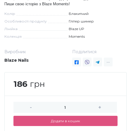
Пиши свою історію з Blaze Moments!
Меланж (цукровий ефект)
Колір
Блакитний
Особливості продукту
Глітер шимер
Лінійка
Blaze UP
Каміфубукі (конфетті)
Колекція
Moments
Слюда
Виробник
Поділитися
Blaze Nails
Брокат
186
грн
Інші прикраси
Фарби для розпису
-
+
Додати в кошик
Фольга для лиття (ефект кракелюра)