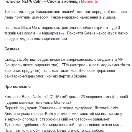
Гель-лак №
376 Calm
–
Спокій
з колекції
Moments
Дезінфекція та стерилізація
Трикутники (каміфубукі)
Тиха гладь води. Високопігментований гель-лак середньої щільності
з
ледь помітним шимером.
Рекомендовано нанесення в 2 шари.
Декор для нігтів
Наклейки гнучкі лінії
Гель-лак Blaze Up створює екстремально стійке покриття – до 3
тижнів без сколів чи відшарувань! Покриття Блейз наноситься легко і
швидко, чудово самовирівнюється.
Наліпки гнучкі лінії
Навчання
Безпека
Склад засобу відповідає вимогам американських стандартів GMP
(контроль якості виробництва) і FDA (контроль якості медикаментів та
Втирки
харчових продуктів), гель-лак також має Висновок державної
санітарно-епідеміологічної експертизи України.
Бульонки
Про колекцію
Компанія Blaze Nails Int'l (США) об'єднала 23 яскравих емоції в новій
чудовій колекції гель-лаків Moments!
Блискітки (пісок для нігтів)
Перший поцілунок. Хвилювання перед зустріччю. Дитячий сміх.
Хвилини усамітнення. Кожну з тисяч миттєвостей ми вплітаємо у
візерунок спогадів, створюючи свій неповторний орнамент.
Блискітки для нігтів
–
Тут немає дрібниць або випадковостей
дорогоцінна кожна мить.
Плач, смійся, люби, танцюй. Будь різною. Будь собою.