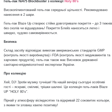
Гель-лак №475
Blockbuster
з колекції
Holy 80's
Дезінфекція та стерилізація
Трикутники (каміфубукі)
Високопігментований гель-лак середньої щільності. Рекомендовано
нанесення в 2 шари.
Декор для нігтів
Наклейки гнучкі лінії
Гель-лак Blaze Up створює стійке довготривале покриття – до 3 тижнів
без сколів чи відшарувань! Покриття Блейз наноситься легко і
швидко, чудово самовирівнюється.
Наліпки гнучкі лінії
Навчання
Безпека
Склад засобу відповідає вимогам американських стандартів GMP
(контроль якості виробництва) і FDA (контроль якості медикаментів та
Втирки
харчових продуктів), гель-лак також має Висновок державної
санітарно-епідеміологічної експертизи України.
Бульонки
Про колекцію
Хей, DJ! Зроби музику гучніше!
На нашій вечірці сьогодні особливі
гості – яскраві, сміливі, трішки шалені. Це колекція гель-лаків Blaze
Блискітки (пісок для нігтів)
UP "HOLY 80’s".
Пірнай у атмосферу вісімдесятих та відкривай 22 соковитих кольори,
Блискітки для нігтів
з якими ти зловиш хвилю позитиву!