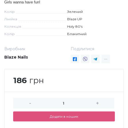
Girls wanna have fun!
Меланж (цукровий ефект)
Колір
Зелений
Лінійка
Blaze UP
Колекція
Holy 80's
Каміфубукі (конфетті)
Колір
Блакитний
Слюда
Виробник
Поділитися
Blaze Nails
Брокат
186
грн
Інші прикраси
-
+
Фарби для розпису
Додати в кошик
Фольга для лиття (ефект кракелюра)