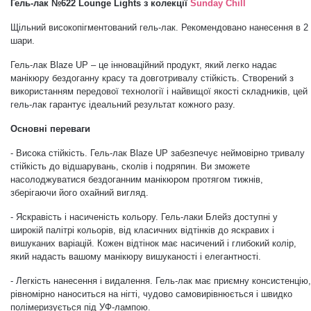
Гель-лак №622 Lounge Lights
з колекції
Sunday Chill
Дезінфекція та стерилізація
Трикутники (каміфубукі)
Щільний високопігментований гель-лак. Рекомендовано нанесення в 2
шари.
Декор для нігтів
Наклейки гнучкі лінії
Гель-лак Blaze UP – це інноваційний продукт, який легко надає
манікюру
бездоганну красу та довготривалу стійкість. Створений з
використанням передової технології і найвищої якості складників, цей
гель-лак гарантує ідеальний результат кожного разу.
Наліпки гнучкі лінії
Навчання
Основні переваги
- Висока стійкість.
Гель-лак Blaze UP
забезпечує неймовірно тривалу
Втирки
стійкість до відшарувань, сколів і подряпин. Ви зможете
насолоджуватися бездоганним манікюром протягом тижнів,
зберігаючи його охайний вигляд
.
Бульонки
- Яскравість і насиченість кольору. Гель-лаки Блейз доступні у
широкій палітрі кольорів, від класичних відтінків до яскравих і
вишуканих варіацій. Кожен відтінок має насичений і глибокий колір,
Блискітки (пісок для нігтів)
який надасть вашому манікюру вишуканості і елегантності.
- Легкість нанесення і видалення. Гель-лак має приємну консистенцію,
Блискітки для нігтів
рівномірно наноситься на нігті, чудово самовирівнюється і швидко
полімеризується під УФ-лампою.