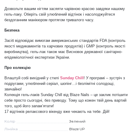
Дозвольте вашим нігтям засяяти чарівною красою завдяки нашому
Меланж (цукровий ефект)
гель-лаку. Оберіть свій улюблений відтінок і насолоджуйтеся
бездоганним манікюром протягом тривалого часу.
Каміфубукі (конфетті)
Безпека
Засіб відповідає вимогам американських стандартів
FDA (контроль
якості медикаментів та харчових продуктів) і
GMP (контроль якості
Слюда
виробництва), гель-лак також має Висновок державної санітарно-
епідеміологічної експертизи України.
Про колекцію
Брокат
Влаштуй собі вихідний у стилі
Sunday Chill
! У програмі – зустріч з
подругами, улюблений серіал, шопінг…і безлімітні солодощі,
Інші прикраси
звичайно!
Колекція гель-лаків Sunday Chill від Blaze Nails – це заклик потішити
себе просто сьогодні, без приводу. Тому що кожен твій день вартий
того, щоб його запам’ятати!
Фарби для розпису
17 відтінків релаксового вікенду вже чекають на тебе. Дій!
Колір
Зелений
Фольга для лиття (ефект кракелюра)
Лінійка
Blaze UP