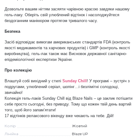
Дозвольте вашим нігтям засяяти чарівною красою завдяки нашому
Меланж (цукровий ефект)
гель-лаку. Оберіть свій улюблений відтінок і насолоджуйтеся
бездоганним манікюром протягом тривалого часу.
Каміфубукі (конфетті)
Безпека
Засіб відповідає вимогам американських стандартів
FDA (контроль
якості медикаментів та харчових продуктів) і
GMP (контроль якості
Слюда
виробництва), гель-лак також має Висновок державної санітарно-
епідеміологічної експертизи України.
Про колекцію
Брокат
Влаштуй собі вихідний у стилі
Sunday Chill
! У програмі – зустріч з
подругами, улюблений серіал, шопінг…і безлімітні солодощі,
Інші прикраси
звичайно!
Колекція гель-лаків Sunday Chill від Blaze Nails – це заклик потішити
себе просто сьогодні, без приводу. Тому що кожен твій день вартий
того, щоб його запам’ятати!
Фарби для розпису
17 відтінків релаксового вікенду вже чекають на тебе. Дій!
Колір
Жовтий
Фольга для лиття (ефект кракелюра)
Лінійка
Blaze UP