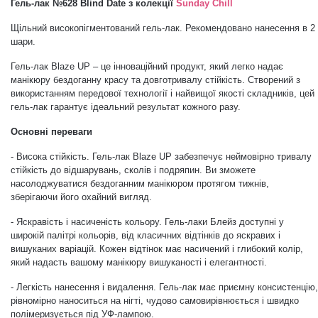
Гель-лак №628 Blind Date
з колекції
Sunday Chill
Дезінфекція та стерилізація
Трикутники (каміфубукі)
Щільний високопігментований гель-лак. Рекомендовано нанесення в 2
шари.
Декор для нігтів
Наклейки гнучкі лінії
Гель-лак Blaze UP – це інноваційний продукт, який легко надає
манікюру
бездоганну красу та довготривалу стійкість. Створений з
використанням передової технології і найвищої якості складників, цей
гель-лак гарантує ідеальний результат кожного разу.
Наліпки гнучкі лінії
Навчання
Основні переваги
- Висока стійкість.
Гель-лак Blaze UP
забезпечує неймовірно тривалу
Втирки
стійкість до відшарувань, сколів і подряпин. Ви зможете
насолоджуватися бездоганним манікюром протягом тижнів,
зберігаючи його охайний вигляд
.
Бульонки
- Яскравість і насиченість кольору. Гель-лаки Блейз доступні у
широкій палітрі кольорів, від класичних відтінків до яскравих і
вишуканих варіацій. Кожен відтінок має насичений і глибокий колір,
Блискітки (пісок для нігтів)
який надасть вашому манікюру вишуканості і елегантності.
- Легкість нанесення і видалення. Гель-лак має приємну консистенцію,
Блискітки для нігтів
рівномірно наноситься на нігті, чудово самовирівнюється і швидко
полімеризується під УФ-лампою.