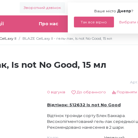
Зворотний дзвінок
Ваше місто:
Днепр
Ваше місто
Днепр
?
Так все вірно
Вибрати 
ії
Про нас
Статті
elLaxy II
BLAZE GelLaxy II - гель-лак, Is not No Good, 15 мл
к, Is not No Good, 15 мл
Арт.
0 відгуків
До обранного
Порівняти
Відтінок: 512632 Is not No Good
Відтінок троянди сорту Блек Баккара.
Високопігментований гель-лак середньої щ
Рекомендовано нанесення в 2 шари.
Колір
Червоний