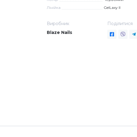
Лінійка
GelLaxy II
Виробник
Поділитися
Blaze Nails