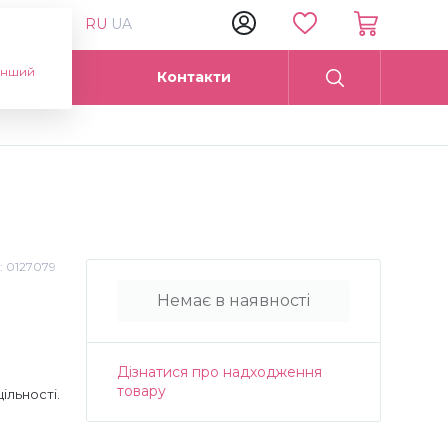
RU
UA
інший
Опт
Контакти
:
0127079
Немає в наявності
Дізнатися про надходження
товару
ільності.