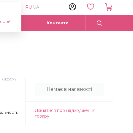
RU
UA
інший
Опт
Контакти
.:
0125079
Немає в наявності
Дізнатися про надходження
ільності.
товару