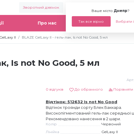
Зворотний дзвінок
Ваше місто:
Днепр
Ваше місто
Днепр
?
Так все вірно
Вибрати 
ії
Про нас
Статті
elLaxy II
BLAZE GelLaxy II - гель-лак, Is not No Good, 5 мл
к, Is not No Good, 5 мл
Арт
0 відгуків
До обранного
Порівняти
Відтінок: 512632 Is not No Good
Відтінок троянди сорту Блек Баккара.
Високопігментований гель-лак середньої щ
Рекомендовано нанесення в 2 шари.
Колір
Червоний
Лінійка
GelLaxy II