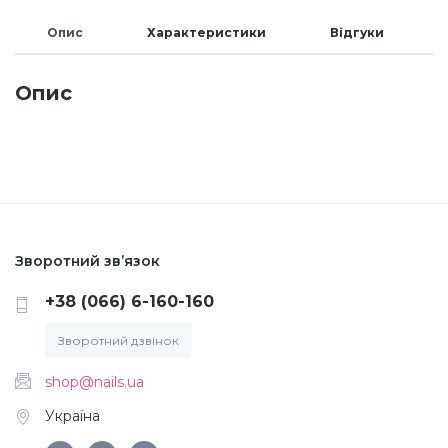
Опис
Характеристики
Відгуки
Меланж (цукровий ефект)
Опис
Каміфубукі (конфетті)
Слюда
Брокат
Зворотний зв’язок
Інші прикраси
+38 (066) 6-160-160
Зворотний дзвінок
Фарби для розпису
shop@nails.ua
Україна
Фольга для лиття (ефект кракелюра)