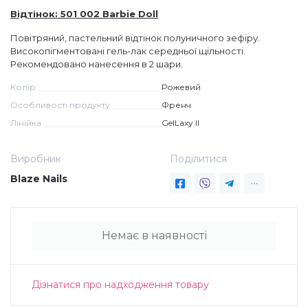
Відтінок: 501 002 Barbie Doll
Дезінфекція та стерилізація
Трикутники (каміфубукі)
Повітряний, пастельний відтінок полуничного зефіру.
Високопігментовані гель-лак середньої щільності.
Рекомендовано нанесення в 2 шари.
Декор для нігтів
Наклейки гнучкі лінії
Колір
Рожевий
Особливості продукту
Френч
Наліпки гнучкі лінії
Навчання
Лінійка
GelLaxy II
Втирки
Виробник
Поділитися
Blaze Nails
Бульонки
Немає в наявності
Блискітки (пісок для нігтів)
Дізнатися про надходження товару
Блискітки для нігтів