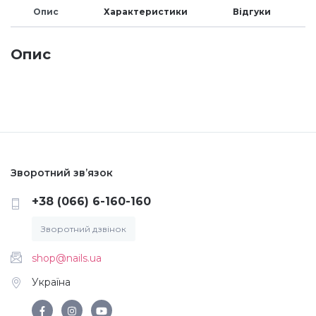
Опис
Характеристики
Відгуки
Меланж (цукровий ефект)
Опис
Каміфубукі (конфетті)
Слюда
Брокат
Зворотний зв’язок
+38 (066) 6-160-160
Інші прикраси
Зворотний дзвінок
Фарби для розпису
shop@nails.ua
Україна
Фольга для лиття (ефект кракелюра)