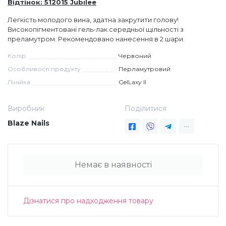
Відтінок: 512015 Jubilee
Дезінфекція та стерилізація
Трикутники (каміфубукі)
Легкість молодого вина, здатна закрутити голову!
Високопігментовані гель-лак середньої щільності з
преламутром. Рекомендовано нанесення в 2 шари.
Декор для нігтів
Наклейки гнучкі лінії
Колір
Червоний
Особливості продукту
Перламутровий
Наліпки гнучкі лінії
Навчання
Лінійка
GelLaxy II
Виробник
Поділитися
Втирки
Blaze Nails
Бульонки
Немає в наявності
Блискітки (пісок для нігтів)
Дізнатися про надходження товару
Блискітки для нігтів