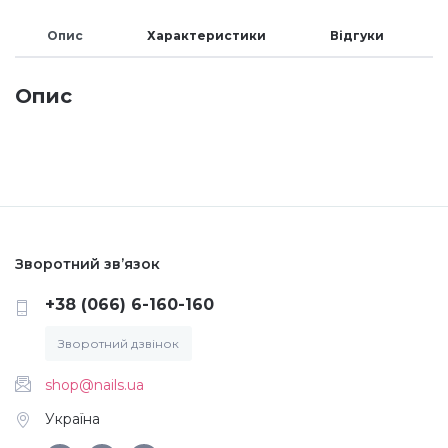
Меланж (цукровий ефект)
Опис
Характеристики
Відгуки
Опис
Каміфубукі (конфетті)
Слюда
Брокат
Зворотний зв’язок
Інші прикраси
+38 (066) 6-160-160
Зворотний дзвінок
Фарби для розпису
shop@nails.ua
Україна
Фольга для лиття (ефект кракелюра)