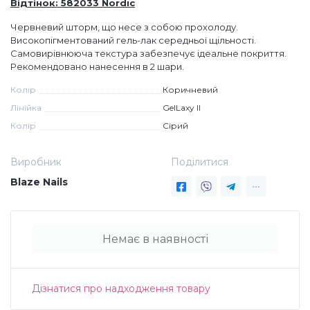
Відтінок: 582033 Nordic
Дезінфекція та стерилізація
Трикутники (каміфубукі)
Червневий шторм, що несе з собою прохолоду.
Високопігментований гель-лак середньої щільності.
Самовирівнююча текстура забезпечує ідеальне покриття.
Декор для нігтів
Наклейки гнучкі лінії
Рекомендовано нанесення в 2 шари.
Колір
Коричневий
Лінійка
GelLaxy II
Наліпки гнучкі лінії
Навчання
Колір
Сірий
Втирки
Виробник
Поділитися
Blaze Nails
Бульонки
Немає в наявності
Блискітки (пісок для нігтів)
Дізнатися про надходження товару
Блискітки для нігтів