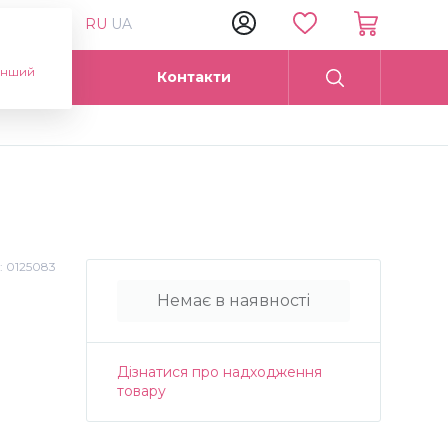
RU
UA
інший
Опт
Контакти
:
0125083
Немає в наявності
Дізнатися про надходження
товару