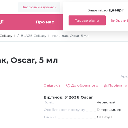
Зворотний дзвінок
Ваше місто:
Днепр
Ваше місто
Днепр
?
Так все вірно
Вибрати 
ії
Про нас
Статті
elLaxy II
BLAZE GelLaxy II - гель-лак, Oscar, 5 мл
к, Oscar, 5 мл
Арт.
0 відгуків
До обранного
Порівняти
Відтінок: 512636 Oscar
Колір
Червоний
Особливості продукту
Глітер шимер
Лінійка
GelLaxy II