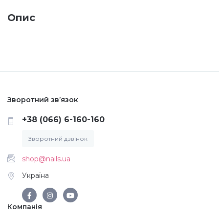
Опис
Меланж (цукровий ефект)
Каміфубукі (конфетті)
Слюда
Зворотний зв’язок
Брокат
+38 (066) 6-160-160
Зворотний дзвінок
Інші прикраси
shop@nails.ua
Україна
Фарби для розпису
Компанія
Фольга для лиття (ефект кракелюра)