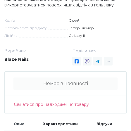
використовуватися поверх інших відтінків гель-лаку.
Дезінфекція та стерилізація
Трикутники (каміфубукі)
Колір
Сірий
Декор для нігтів
Наклейки гнучкі лінії
Особливості продукту
Глітер шимер
Лінійка
GelLaxy II
Наліпки гнучкі лінії
Навчання
Виробник
Поділитися
Blaze Nails
Втирки
Немає в наявності
Бульонки
Блискітки (пісок для нігтів)
Дізнатися про надходження товару
Блискітки для нігтів
Опис
Характеристики
Відгуки