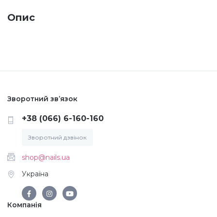
Опис
Меланж (цукровий ефект)
Каміфубукі (конфетті)
Слюда
Зворотний зв’язок
Брокат
+38 (066) 6-160-160
Зворотний дзвінок
Інші прикраси
shop@nails.ua
Україна
Фарби для розпису
Компанія
Фольга для лиття (ефект кракелюра)