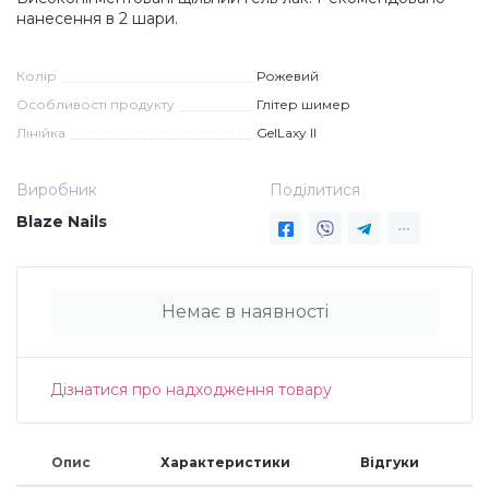
нанесення в 2 шари.
Дезінфекція та стерилізація
Трикутники (каміфубукі)
Колір
Рожевий
Декор для нігтів
Наклейки гнучкі лінії
Особливості продукту
Глітер шимер
Лінійка
GelLaxy II
Наліпки гнучкі лінії
Навчання
Виробник
Поділитися
Blaze Nails
Втирки
Немає в наявності
Бульонки
Блискітки (пісок для нігтів)
Дізнатися про надходження товару
Блискітки для нігтів
Опис
Характеристики
Відгуки