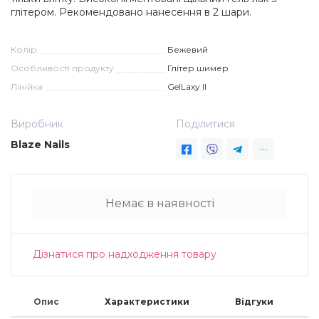
глітером. Рекомендовано нанесення в 2 шари.
Дезінфекція та стерилізація
Трикутники (каміфубукі)
Колір
Бежевий
Декор для нігтів
Наклейки гнучкі лінії
Особливості продукту
Глітер шимер
Лінійка
GelLaxy II
Наліпки гнучкі лінії
Навчання
Виробник
Поділитися
Blaze Nails
Втирки
Немає в наявності
Бульонки
Блискітки (пісок для нігтів)
Дізнатися про надходження товару
Блискітки для нігтів
Опис
Характеристики
Відгуки