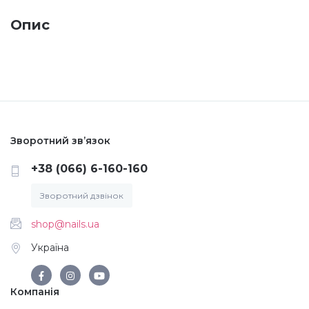
Опис
Меланж (цукровий ефект)
Каміфубукі (конфетті)
Слюда
Зворотний зв’язок
Брокат
+38 (066) 6-160-160
Зворотний дзвінок
Інші прикраси
shop@nails.ua
Україна
Фарби для розпису
Компанія
Фольга для лиття (ефект кракелюра)