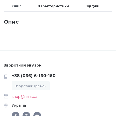
Опис
Характеристики
Відгуки
Меланж (цукровий ефект)
Опис
Каміфубукі (конфетті)
Слюда
Брокат
Зворотний зв’язок
+38 (066) 6-160-160
Інші прикраси
Зворотний дзвінок
Фарби для розпису
shop@nails.ua
Україна
Фольга для лиття (ефект кракелюра)