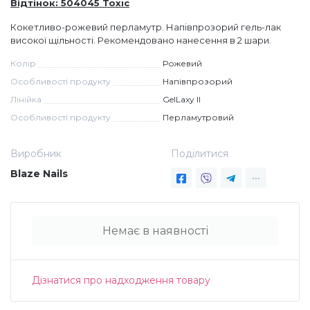
Відтінок: 504045 Toxic
Дезінфекція та стерилізація
Трикутники (каміфубукі)
Кокетливо-рожевий перламутр. Напівпрозорий гель-лак
високої щільності. Рекомендовано нанесення в 2 шари.
Колір
Рожевий
Декор для нігтів
Наклейки гнучкі лінії
Особливості продукту
Напівпрозорий
Лінійка
GelLaxy II
Наліпки гнучкі лінії
Навчання
Особливості продукту
Перламутровий
Виробник
Поділитися
Втирки
Blaze Nails
Бульонки
Немає в наявності
Блискітки (пісок для нігтів)
Дізнатися про надходження товару
Блискітки для нігтів