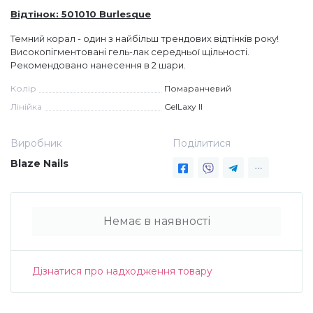
Відтінок: 501010 Burlesque
Дезінфекція та стерилізація
Трикутники (каміфубукі)
Темний корал - один з найбільш трендових відтінків року!
Високопігментовані гель-лак середньої щільності.
Рекомендовано нанесення в 2 шари.
Декор для нігтів
Наклейки гнучкі лінії
Колір
Помаранчевий
Лінійка
GelLaxy II
Наліпки гнучкі лінії
Навчання
Виробник
Поділитися
Втирки
Blaze Nails
Бульонки
Немає в наявності
Блискітки (пісок для нігтів)
Дізнатися про надходження товару
Блискітки для нігтів