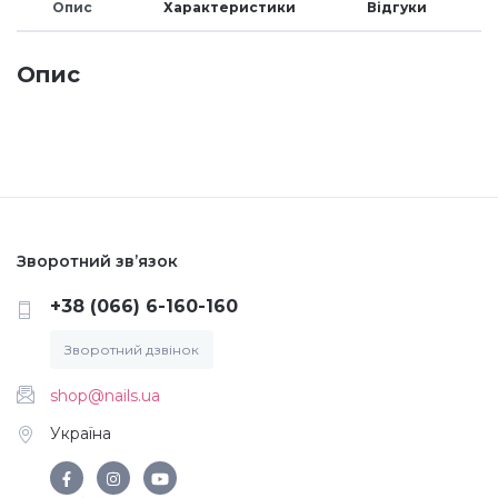
Опис
Характеристики
Відгуки
Меланж (цукровий ефект)
Опис
Каміфубукі (конфетті)
Слюда
Брокат
Зворотний зв’язок
+38 (066) 6-160-160
Інші прикраси
Зворотний дзвінок
shop@nails.ua
Фарби для розпису
Україна
Фольга для лиття (ефект кракелюра)