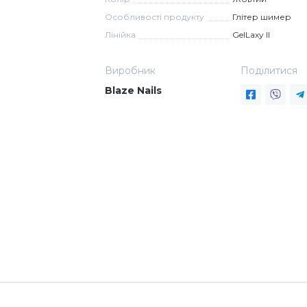
Особливості продукту
Глітер шимер
Лінійка
GelLaxy II
Виробник
Поділитися
Blaze Nails