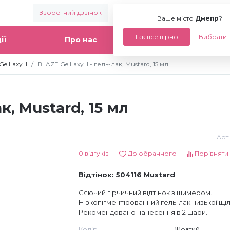
Зворотний дзвінок
Ваше місто:
Днепр
Ваше місто
Днепр
?
Так все вірно
Вибрати 
ії
Про нас
Статті
elLaxy II
BLAZE GelLaxy II - гель-лак, Mustard, 15 мл
ак, Mustard, 15 мл
Арт.
0 відгуків
До обранного
Порівняти
Відтінок: 504116 Mustard
Сяючий гірчичний відтінок з шимером.
Нізкопігментірованний гель-лак низької щіл
Рекомендовано нанесення в 2 шари.
Колір
Жовтий