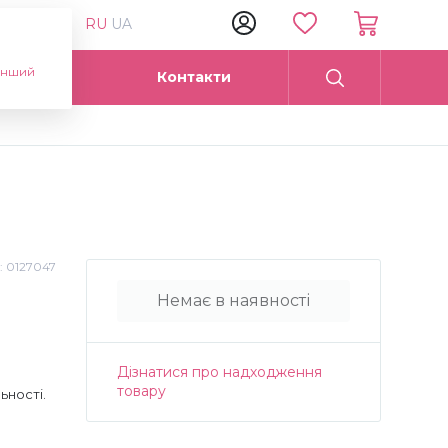
RU
UA
інший
Опт
Контакти
:
0127047
Немає в наявності
Дізнатися про надходження
товару
ьності.