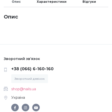
Опис
Характеристики
Відгуки
Меланж (цукровий ефект)
Опис
Каміфубукі (конфетті)
Слюда
Брокат
Зворотний зв’язок
+38 (066) 6-160-160
Інші прикраси
Зворотний дзвінок
shop@nails.ua
Фарби для розпису
Україна
Фольга для лиття (ефект кракелюра)