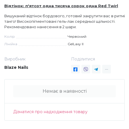
Відтінок: п'ятсот одна тисяча сорок одна Red Twirl
Дезінфекція та стерилізація
Трикутники (каміфубукі)
Вишуканий відтінок бордового, готовий закрутити вас в ритмі
танго! Високопігментовані гель-лак середньої щільності.
Рекомендовано нанесення в 2 шари.
Декор для нігтів
Наклейки гнучкі лінії
Колір
Червоний
Лінійка
GelLaxy II
Наліпки гнучкі лінії
Навчання
Виробник
Поділитися
Втирки
Blaze Nails
Бульонки
Немає в наявності
Блискітки (пісок для нігтів)
Дізнатися про надходження товару
Блискітки для нігтів