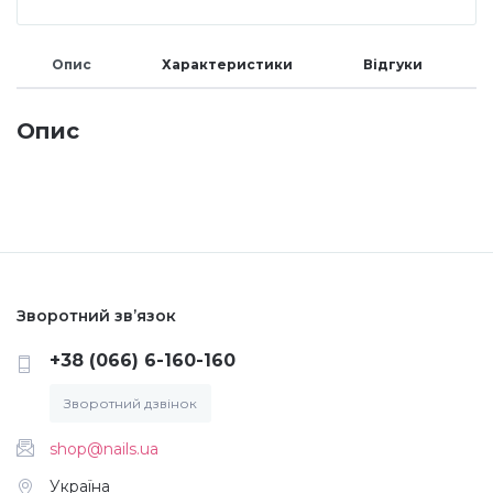
Меланж (цукровий ефект)
Опис
Характеристики
Відгуки
Каміфубукі (конфетті)
Опис
Слюда
Брокат
Зворотний зв’язок
Інші прикраси
+38 (066) 6-160-160
Фарби для розпису
Зворотний дзвінок
shop@nails.ua
Фольга для лиття (ефект кракелюра)
Україна