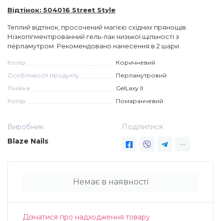
Відтінок: 504016 Street Style
Дезінфекція та стерилізація
Трикутники (каміфубукі)
Теплий відтінок, просочений магією східних прянощів.
Нізкопігментірованний гель-лак низької щільності з
перламутром. Рекомендовано нанесення в 2 шари.
Декор для нігтів
Наклейки гнучкі лінії
Колір
Коричневий
Особливості продукту
Перламутровий
Наліпки гнучкі лінії
Навчання
Лінійка
GelLaxy II
Колір
Помаранчевий
Втирки
Виробник
Поділитися
Blaze Nails
Бульонки
Блискітки (пісок для нігтів)
Немає в наявності
Блискітки для нігтів
Дізнатися про надходження товару