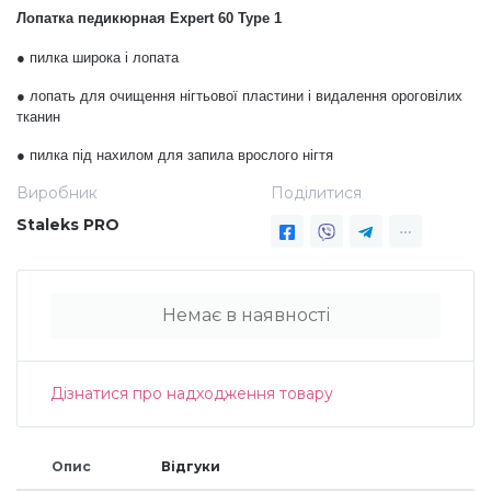
Лопатка педикюрная Expert 60 Type 1
Дезінфекція та стерилізація
Трикутники (каміфубукі)
● пилка широка і лопата
● лопать для очищення нігтьової пластини і видалення ороговілих
Декор для нігтів
Наклейки гнучкі лінії
тканин
● пилка під нахилом для запила врослого нігтя
Наліпки гнучкі лінії
Навчання
Виробник
Поділитися
Staleks PRO
Втирки
Немає в наявності
Бульонки
Блискітки (пісок для нігтів)
Дізнатися про надходження товару
Блискітки для нігтів
Опис
Відгуки