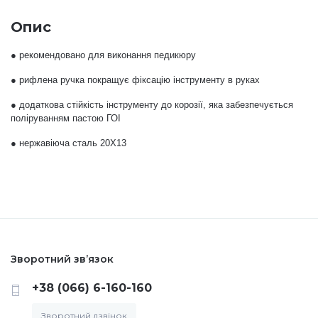
Опис
Меланж (цукровий ефект)
● рекомендовано для виконання педикюру
Каміфубукі (конфетті)
● рифлена ручка покращує фіксацію інструменту в руках
● додаткова стійкість інструменту до корозії, яка забезпечується
Слюда
поліруванням пастою ГОІ
● нержавіюча сталь 20Х13
Брокат
Інші прикраси
Фарби для розпису
Зворотний зв’язок
+38 (066) 6-160-160
Фольга для лиття (ефект кракелюра)
Зворотний дзвінок