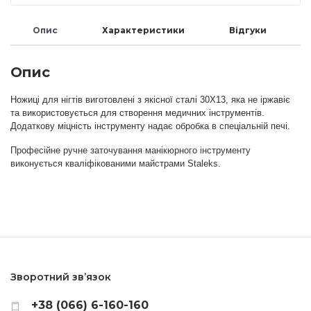
Меланж (цукровий ефект)
Опис
Характеристики
Відгуки
Опис
Каміфубукі (конфетті)
Ножиці для нігтів виготовлені з якісної сталі 30Х13, яка не іржавіє
та використовується для створення медичних інструментів.
Слюда
Додаткову міцність інструменту надає обробка в спеціальній печі.
Професійне ручне заточування манікюрного інструменту
Брокат
виконується кваліфікованими майстрами Staleks.
Інші прикраси
Фарби для розпису
Зворотний зв’язок
Фольга для лиття (ефект кракелюра)
+38 (066) 6-160-160