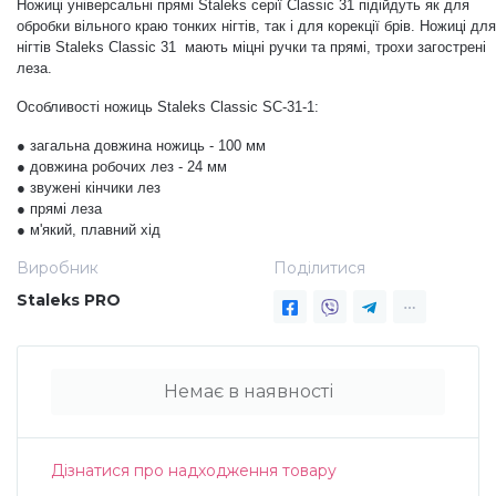
Ножиці універсальні прямі Staleks серії Classic 31 підійдуть як для
обробки вільного краю тонких нігтів, так і для корекції брів.
Ножиці для
Дезінфекція та стерилізація
Трикутники (каміфубукі)
нігтів Staleks Classic 31 мають міцні ручки та прямі, трохи загострені
леза.
Декор для нігтів
Наклейки гнучкі лінії
Особливості ножиць Staleks Classic SC-31-1:
● загальна довжина ножиць - 100 мм
● довжина робочих лез - 24 мм
Наліпки гнучкі лінії
Навчання
● звужені кінчики лез
● прямі леза
● м'який, плавний хід
Втирки
Виробник
Поділитися
Staleks PRO
Бульонки
Немає в наявності
Блискітки (пісок для нігтів)
Блискітки для нігтів
Дізнатися про надходження товару