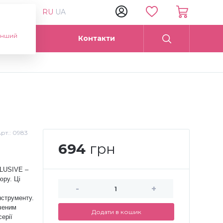
RU
UA
інший
Опт
Контакти
рт.:
0983
694
грн
CLUSIVE –
юру. Ці
-
+
нструменту.
ченим
Додати в кошик
серії