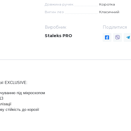
Довжина ручек
Коротка
Вигин лез
Класичний
Виробник
Поділитися
Staleks PRO
ерії EXCLUSIVE:
очуванню під мікроскопом
13
лізації
у стійкість до корозії