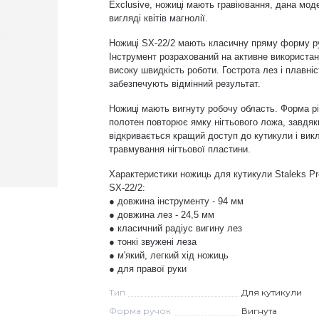
Exclusive, ножиці мають гравіювання, дана мод
вигляді квітів магнолії.
Ножиці
SX-22/2 мають класичну
пряму форму р
Інструмент
розрахований на активне використан
високу швидкість роботи. Гострота лез і плавні
забезпечують відмінний результат.
Ножиці мають вигнуту робочу область. Форма р
полотен повторює ямку нігтьового ложа, завдяк
відкривається кращий доступ до кутикули і ви
травмування нігтьової пластини.
Характеристики ножиць для кутикули Staleks P
SX-22/2
:
●
довжина інструменту - 94 мм
●
довжина лез - 24,5 мм
● класичний радіус вигину лез
● тонкі звужені леза
● м'який, легкий хід ножиць
● для правої руки
Тип
Для кутикули
Форма ручок
Вигнута