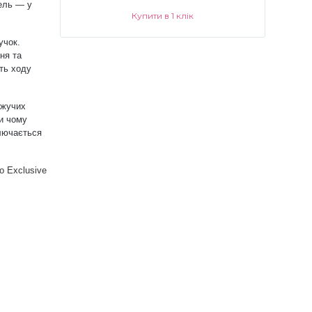
ель — у
Купити в 1 клік
учок.
ня та
сть ходу
іжучих
и чому
ключається
ro
Exclusive