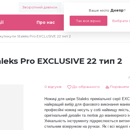
Зворотний дзвінок
Ваше місто:
Днепр
Ваше місто
Днепр
?
Так все вірно
Вибрати 
ії
Про нас
Статті
кутикули Staleks Pro EXCLUSIVE 22 тип 2
leks Pro EXCLUSIVE 22 тип 2
А
0 відгуків
До обранного
Порівняти
Ножиці для шкіри Staleks преміальної серії EX
найкращий вибір для фахового виконання манік
професійні ножиці несуть у собі найвищу якість,
оригінальний дизайн та любов до манікюрного і
Унікальність інструменту підкреслюється витон
стильним візерунком на ручках. Як і всі моделі 