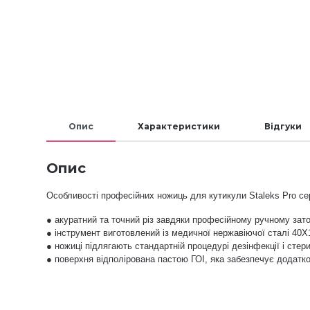
Опис
Характеристики
Відгуки
Опис
Особливості п
рофесійних ножиць для кутикули Staleks Pro с
●
акуратний та точний різ завдяки професійному ручному зат
● інструмент виготовлений із медичної нержавіючої сталі 40Х
● ножиці
підлягають стандартній процедурі дезінфекції і стери
● поверхня відполірована пастою ГОІ, яка забезпечує додатков