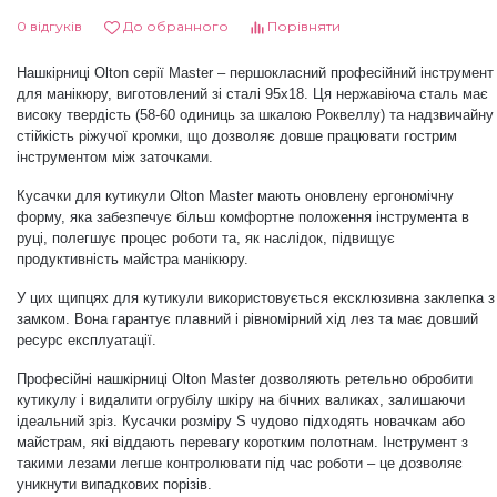
0 відгуків
До обранного
Порівняти
Дезінфекція та стерилізація
Трикутники (каміфубукі)
Нашкірниці Olton серії Master – першокласний професійний інструмент
для манікюру, виготовлений зі сталі 95х18. Ця нержавіюча сталь має
Декор для нігтів
Наклейки гнучкі лінії
високу твердість (58-60 одиниць за шкалою Роквеллу) та надзвичайну
стійкість ріжучої кромки, що дозволяє довше працювати гострим
інструментом між заточками.
Наліпки гнучкі лінії
Навчання
Кусачки для кутикули Olton Master мають оновлену ергономічну
форму, яка забезпечує більш комфортне положення інструмента в
руці, полегшує процес роботи та, як наслідок, підвищує
Втирки
продуктивність майстра манікюру.
У цих щипцях для кутикули використовується ексклюзивна заклепка з
замком. Вона гарантує плавний і рівномірний хід лез та має довший
Бульонки
ресурс експлуатації.
Професійні нашкірниці Olton Master дозволяють ретельно обробити
Блискітки (пісок для нігтів)
кутикулу і видалити огрубілу шкіру на бічних валиках, залишаючи
ідеальний зріз. Кусачки розміру S чудово підходять новачкам або
майстрам, які віддають перевагу коротким
полотнам
. Інструмент з
такими лезами легше контролювати під час роботи – це дозволяє
Блискітки для нігтів
уникнути випадкових порізів.