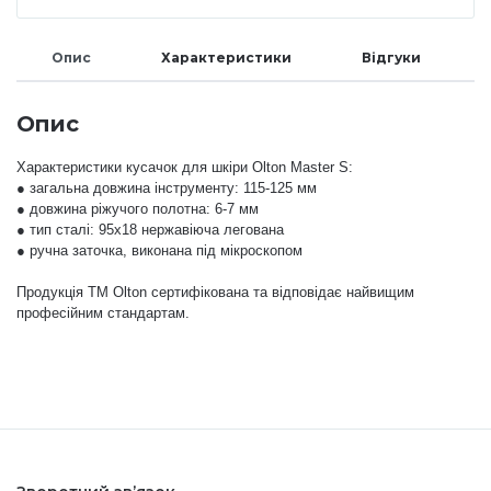
Аксесуари
Опис
Характеристики
Відгуки
Опис
Характеристики кусачок для шкіри Olton
Master
S:
● загальна довжина інструменту: 115-125 мм
● довжина ріжучого полотна: 6-7 мм
● тип сталі: 95х18 нержавіюча легована
● ручна заточка, виконана під мікроскопом
Продукція ТМ Olton сертифікована та відповідає найвищим
професійним стандартам.