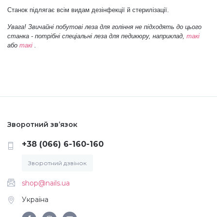
Станок підлягає всім видам дезінфекції й стерилізації.
Меланж (цукровий ефект)
Увага! Звичайні побутові леза для гоління не підходять до цього
станка - потрібні спеціальні леза для педикюру, наприклад,
такі
або
такі
.
Каміфубукі (конфетті)
Слюда
Брокат
Зворотний зв’язок
+38 (066) 6-160-160
Інші прикраси
Зворотний дзвінок
Фарби для розпису
shop@nails.ua
Україна
Фольга для лиття (ефект кракелюра)