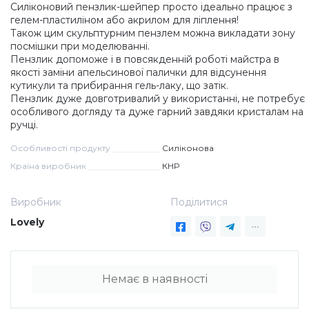
Силіконовий пензлик-шейпер просто ідеально працює з
гелем-пластиліном або акрилом для ліплення!
Дезінфекція та стерилізація
Трикутники (каміфубукі)
Також цим скульптурним пензлем можна викладати зону
посмішки при моделюванні.
Пензлик допоможе і в повсякденній роботі майстра в
Декор для нігтів
Наклейки гнучкі лінії
якості заміни апельсинової палички для відсунення
кутикули та прибирання гель-лаку, що затік.
Пензлик дуже довготривалий у використанні, не потребує
Наліпки гнучкі лінії
Навчання
особливого догляду та дуже гарний завдяки кристалам на
ручці.
Особливості продукту
Силіконова
Втирки
Країна виробник
КНР
Бульонки
Виробник
Поділитися
Lovely
Блискітки (пісок для нігтів)
Немає в наявності
Блискітки для нігтів