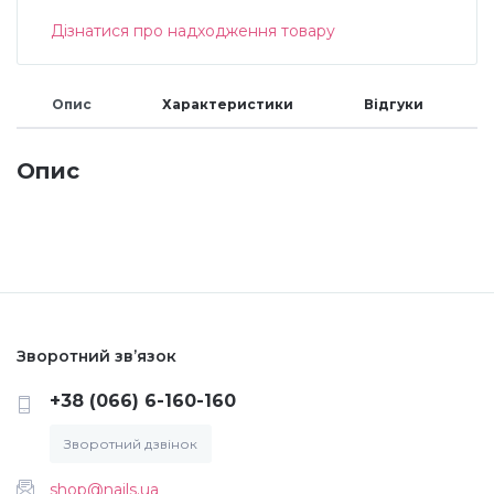
Дізнатися про надходження товару
Меланж (цукровий ефект)
Опис
Характеристики
Відгуки
Каміфубукі (конфетті)
Опис
Слюда
Брокат
Інші прикраси
Зворотний зв’язок
Фарби для розпису
+38 (066) 6-160-160
Зворотний дзвінок
Фольга для лиття (ефект кракелюра)
shop@nails.ua