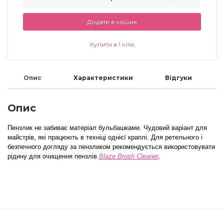
Меланж (цукровий ефект)
Додати в кошик
Купити в 1 клік
Каміфубукі (конфетті)
Опис
Характеристики
Відгуки
Слюда
Опис
Брокат
Пензлик не забиває матеріал бульбашками. Чудовий варіант для
майстрів, які працюють в техніці однієї краплі. Для ретельного і
безпечного догляду за пензликом рекомендується використовувати
Інші прикраси
рідину для очищення пензлів
Blaze Brush Cleaner
.
Фарби для розпису
Фольга для лиття (ефект кракелюра)