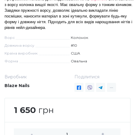
з ворсу колонка вищої якості. Має овальну форму з тонким кінчиком.
Дезінфекція та стерилізація
Трикутники (каміфубукі)
Завдяки пружності ворсу, дозволяє ідеально викладати лінію
посмішки, наносити матеріал в зоні кутикули, формувати будь-яку
форму і довжину нігтя. Підходить для всіх видів нарощування нігтів і
рівнів нейл-дизайнера.
Декор для нігтів
Наклейки гнучкі лінії
Ворс
Колонок
Довжина ворсу
#10
Наліпки гнучкі лінії
Навчання
Країна виробник
США
Форма
Овальна
Втирки
Виробник
Поділитися
Blaze Nails
Бульонки
Блискітки (пісок для нігтів)
1 650
грн
Блискітки для нігтів
-
+