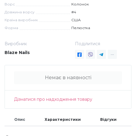
Ворс
Колонок
Дезінфекція та стерилізація
Трикутники (каміфубукі)
Довжина ворсу
#4
Країна виробник
США
Форма
Пелюстка
Декор для нігтів
Наклейки гнучкі лінії
Виробник
Поділитися
Наліпки гнучкі лінії
Навчання
Blaze Nails
Втирки
Немає в наявності
Бульонки
Дізнатися про надходження товару
Блискітки (пісок для нігтів)
Опис
Характеристики
Відгуки
Блискітки для нігтів