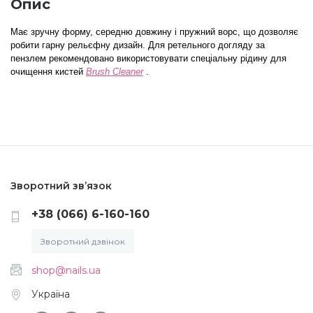
Опис
Меланж (цукровий ефект)
Має зручну форму, середню довжину і пружний ворс, що дозволяє
робити гарну рельєфну дизайн. Для ретельного догляду за
пензлем рекомендовано використовувати спеціальну рідину для
Каміфубукі (конфетті)
очищення кистей
Brush Cleaner
.
Слюда
Брокат
Зворотний зв’язок
Інші прикраси
+38 (066) 6-160-160
Зворотний дзвінок
Фарби для розпису
shop@nails.ua
Україна
Фольга для лиття (ефект кракелюра)