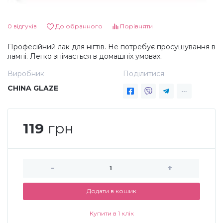
Дезінфекція та стерилізація
Трикутники (каміфубукі)
0 відгуків
До обранного
Порівняти
Професійний лак для нігтів. Не потребує просушування в
Декор для нігтів
Наклейки гнучкі лінії
лампі. Легко знімається в домашніх умовах.
Виробник
Поділитися
Наліпки гнучкі лінії
Навчання
CHINA GLAZE
Втирки
119
грн
Бульонки
-
+
Блискітки (пісок для нігтів)
Додати в кошик
Блискітки для нігтів
Купити в 1 клік