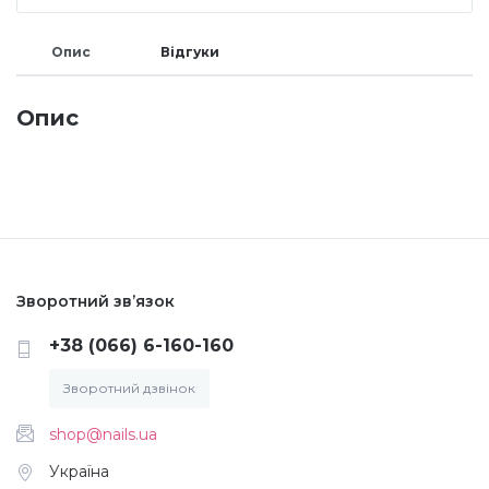
Меланж (цукровий ефект)
Опис
Відгуки
Каміфубукі (конфетті)
Опис
Слюда
Брокат
Зворотний зв’язок
Інші прикраси
+38 (066) 6-160-160
Зворотний дзвінок
Фарби для розпису
shop@nails.ua
Фольга для лиття (ефект кракелюра)
Україна