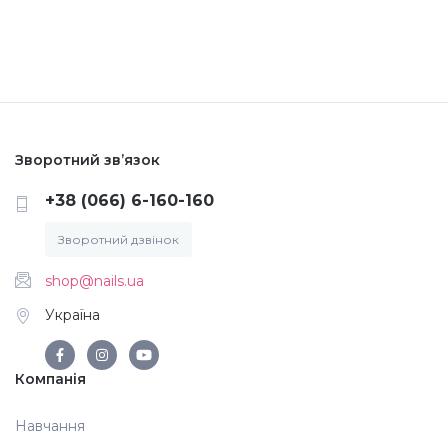
Меланж (цукровий ефект)
Каміфубукі (конфетті)
Зворотний зв’язок
Слюда
+38 (066) 6-160-160
Брокат
Зворотний дзвінок
shop@nails.ua
Інші прикраси
Україна
Фарби для розпису
Компанія
Навчання
Фольга для лиття (ефект кракелюра)