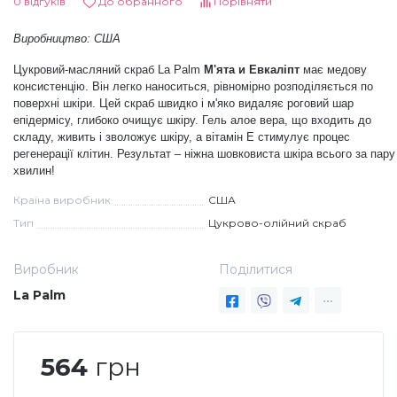
0 відгуків
До обранного
Порівняти
Дезінфекція та стерилізація
Трикутники (каміфубукі)
Виробництво: США
Цукровий-масляний скраб La Palm
М'ята и Евкаліпт
має медову
Декор для нігтів
Наклейки гнучкі лінії
консистенцію. Він легко наноситься, рівномірно розподіляється по
поверхні шкіри. Цей скраб швидко і м'яко видаляє роговий шар
епідермісу, глибоко очищує шкіру. Гель алое вера, що входить до
складу, живить і зволожує шкіру, а вітамін Е стимулує процес
Наліпки гнучкі лінії
Навчання
регенерації клітин. Результат – ніжна шовковиста шкіра всього за пару
хвилин!
Втирки
Країна виробник
США
Тип
Цукрово-олійний скраб
Бульонки
Виробник
Поділитися
La Palm
Блискітки (пісок для нігтів)
564
грн
Блискітки для нігтів