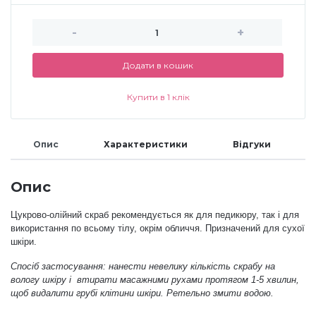
Меланж (цукровий ефект)
-
+
Додати в кошик
Каміфубукі (конфетті)
Купити в 1 клік
Слюда
Опис
Характеристики
Відгуки
Брокат
Опис
Інші прикраси
Цукрово-олійний скраб рекомендується як для педикюру, так і для
використання по всьому тілу, окрім обличчя. Призначений для сухої
шкіри.
Фарби для розпису
Спосіб застосування: нанести невелику кількість скрабу на
вологу шкіру і втирати масажними рухами протягом 1-5 хвилин,
щоб видалити грубі клітини шкіри. Ретельно змити водою.
Фольга для лиття (ефект кракелюра)