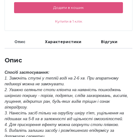
Додати в кошик
Меланж (цукровий ефект)
Купити в 1 клік
Каміфубукі (конфетті)
Опис
Характеристики
Відгуки
Слюда
Опис
Брокат
Спосіб застосування:
1. Замочіть ступні у теплій воді на 2-6 хв. При апаратному
педикюрі можна не замочувати.
2. Уважно огляньте стопи клієнта на наявність пошкоджень
Інші прикраси
шкірного покриву - порізів, подряпин, слідів захворювань, висипів,
лущення, відкритих ран, будь-яких видів тріщин і ознак
гіпергідрозу.
Фарби для розпису
3. Нанесіть засіб тільки на огрубілу шкіру п'ят, ущільнення на
підошвах на 5-8 хв в залежності від щільності омозолілостей.
4. Для прискорення ефекту можна огорнути стопи плівкою.
Фольга для лиття (ефект кракелюра)
5. Видаліть залишки засобу і розм'якшеного епідермісу за
допомогою серветки.