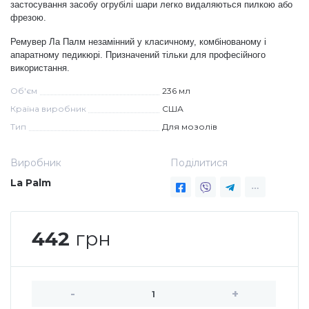
застосування засобу огрубілі шари легко видаляються пилкою або
фрезою.
Дезінфекція та стерилізація
Трикутники (каміфубукі)
Ремувер Ла Палм незамінний у класичному, комбінованому і
апаратному педикюрі. Призначений тільки для професійного
Декор для нігтів
Наклейки гнучкі лінії
використання.
Об'єм
236 мл
Країна виробник
США
Наліпки гнучкі лінії
Навчання
Тип
Для мозолів
Втирки
Виробник
Поділитися
La Palm
Бульонки
442
грн
Блискітки (пісок для нігтів)
Блискітки для нігтів
-
+