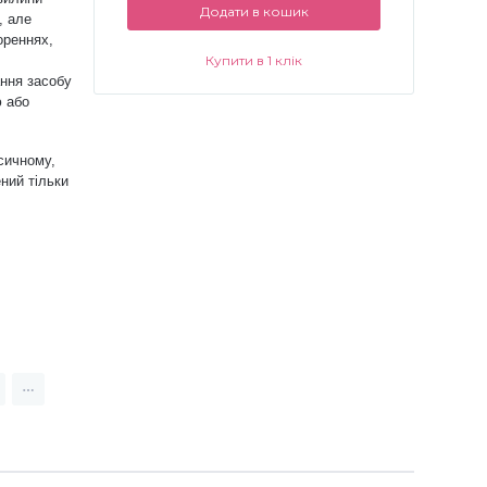
Додати в кошик
, але
ореннях,
Купити в 1 клік
ання засобу
ю або
сичному,
ний тільки