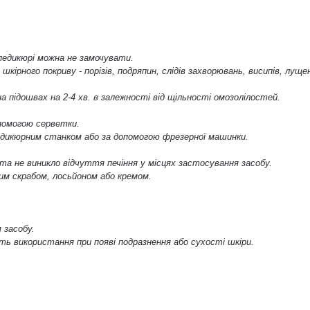
 педикюрі можна не замочувати.
ірного покриву - порізів, подряпин, слідів захворювань, висипів, лущен
на підошвах на 2-4 хв. в залежності від щільності омозолілостей.
опомогою серветки.
едикюрним станком або за допомогою фрезерної машинки.
нта не виникло відчуття печіння у місцях застосування засобу.
им скрабом, лосьйоном або кремом.
 засобу.
ть використання при появі подразнення або сухості шкіри.