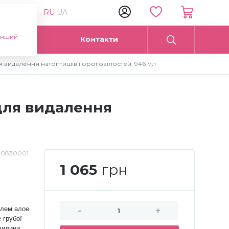
RU
UA
інший
Опт
Контакти
ля видалення натоптишів і ороговілостей, 946 мл
 для видалення
:
0830001
1 065
грн
елем алое
-
+
 грубої
хвилини