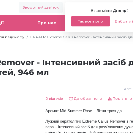
Зворотний дзвінок
Ваше місто:
Днепр
Ваше місто
Днепр
?
Так все вірно
Вибрати 
ії
Про нас
Статті
ля педикюру
LA PALM Extreme Callus Remover - Інтенсивний засіб д
Remover - Інтенсивний засіб
тей, 946 мл
Арт.
0 відгуків
До обранного
Порівняти
Аромат
Mid Summer Rose – Літня троянда
Лужний кератолітик Extreme Callus Remover з г
вера – інтенсивний засіб для розм'якшення дуже
шкіри п'ят і натоптишів. Цей ремувер за лічені 