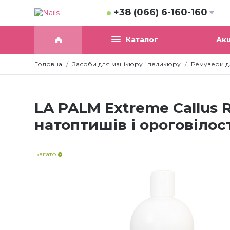
+38 (066) 6-160-160
Акц
Каталог
Головна
Засоби для манікюру і педикюру
Ремувери д
LA PALM Extreme Callus 
натоптишів і ороговілос
Багато