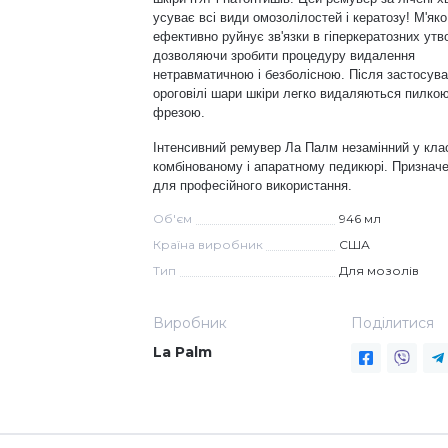
усуває всі види омозолілостей і кератозу! М'яко
ефективно руйнує зв'язки в гіперкератозних утв
дозволяючи зробити процедуру видалення
нетравматичною і безболісною. Після застосув
ороговілі шари шкіри легко видаляються пилко
фрезою.
Інтенсивний ремувер Ла Палм незамінний у кла
комбінованому і апаратному педикюрі. Призначе
для професійного використання.
Об'єм
946 мл
Країна виробник
США
Тип
Для мозолів
Виробник
Поділитися
La Palm