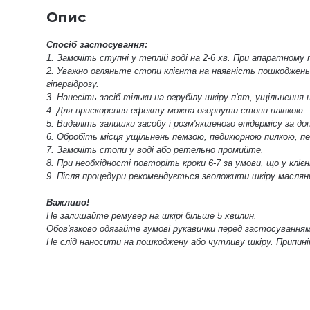
Опис
Спосіб застосування:
1. Замочіть ступні у теплій воді на 2-6 хв. При апаратному
2. Уважно огляньте стопи клієнта на наявність пошкоджень шк
гіпергідрозу.
3. Нанесіть засіб тільки на огрубілу шкіру п'ят, ущільнення 
4. Для прискорення ефекту можна огорнути стопи плівкою.
5. Видаліть залишки засобу і розм'якшеного епідермісу за д
6. Обробіть місця ущільнень пемзою, педикюрною пилкою, п
7. Замочіть стопи у воді або ретельно промийте.
8. При необхідності повторіть кроки 6-7 за умови, що у кліє
9. Після процедури рекомендується зволожити шкіру маслян
Важливо!
Не залишайте ремувер на шкірі більше 5 хвилин.
Обов'язково одягайте гумові рукавички перед застосуванням
Не слід наносити на пошкоджену або чутливу шкіру. Припині