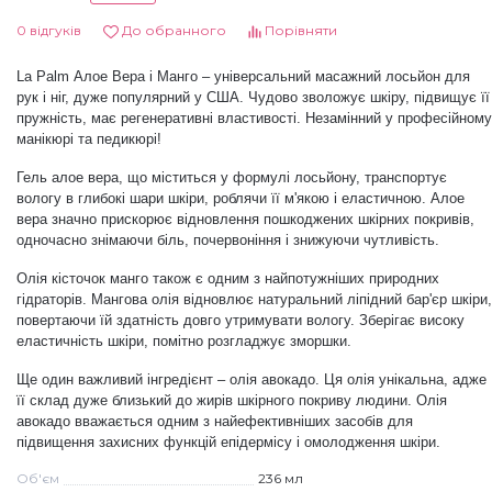
0 відгуків
До обранного
Порівняти
Дезінфекція та стерилізація
Трикутники (каміфубукі)
La Palm
Алое Вера і Манго
–
універсальний масажний лосьйон для
рук і ніг, дуже популярний у США. Чудово зволожує шкіру, підвищує її
Декор для нігтів
Наклейки гнучкі лінії
пружність, має регенеративні властивості. Незамінний у професійному
манікюрі та педикюрі!
Наліпки гнучкі лінії
Навчання
Гель алое вера, що міститься у формулі лосьйону, транспортує
вологу в глибокі шари шкіри, роблячи її м'якою і еластичною. Алое
вера значно прискорює відновлення пошкоджених шкірних покривів,
одночасно знімаючи біль, почервоніння і знижуючи чутливість.
Втирки
Олія кісточок манго також є одним з найпотужніших природних
гідраторів. Мангова олія відновлює натуральний ліпідний бар'єр шкіри,
Бульонки
повертаючи їй здатність довго утримувати вологу. Зберігає високу
еластичність шкіри, помітно розгладжує зморшки.
Ще один важливий інгредієнт
–
олія авокадо. Ця олія унікальна, адже
Блискітки (пісок для нігтів)
її склад дуже близький до жирів шкірного покриву людини. Олія
авокадо вважається одним з найефективніших засобів для
підвищення захисних функцій епідермісу і омолодження шкіри.
Блискітки для нігтів
Об'єм
236 мл