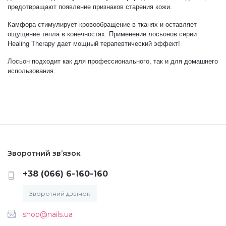
предотвращают появление признаков старения кожи.
Аксесуари
Камфора стимулирует кровообращение в тканях и оставляет
ощущение тепла в конечностях. Применение лосьонов серии
Healing Therapy дает мощный терапевтический эффект!
Лосьон подходит как для профессионального, так и для домашнего
использования.
Зворотний зв’язок
+38 (066) 6-160-160
Зворотний дзвінок
shop@nails.ua