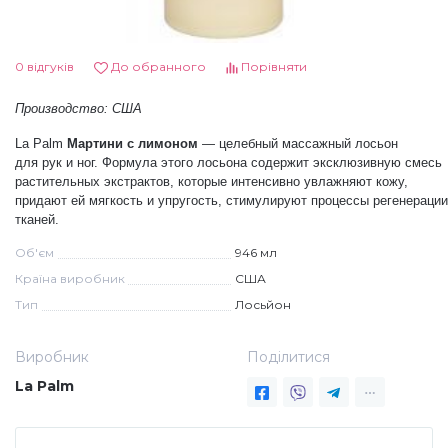
Дезінфекція та стерилізація
Трикутники (каміфубукі)
0 відгуків
До обранного
Порівняти
Декор для нігтів
Наклейки гнучкі лінії
Производство: США
La Palm
Мартини с лимоном
— целебный массажный лосьон
Наліпки гнучкі лінії
Навчання
для рук и ног. Формула этого лосьона содержит эксклюзивную смесь
растительных экстрактов, которые интенсивно увлажняют кожу,
придают ей мягкость и упругость, стимулируют процессы регенерации
тканей.
Втирки
Об'єм
946 мл
Країна виробник
США
Бульонки
Тип
Лосьйон
Блискітки (пісок для нігтів)
Виробник
Поділитися
La Palm
Блискітки для нігтів