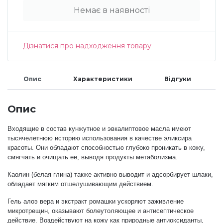
Немає в наявності
Меланж (цукровий ефект)
Дізнатися про надходження товару
Каміфубукі (конфетті)
Опис
Характеристики
Відгуки
Слюда
Опис
Брокат
Входящие в состав кунжутное и эвкалиптовое масла имеют
тысячелетнюю историю использования в качестве эликсира
Інші прикраси
красоты. Они обладают способностью глубоко проникать в кожу,
смягчать и очищать ее, выводя продукты метаболизма.
Каолин
(белая
глина) также активно выводит и адсорбирует шлаки,
Фарби для розпису
обладает мягким отшелушивающим действием.
Гель алоэ вера и экстракт ромашки ускоряют заживление
микротрещин, оказывают болеутоляющее и антисептическое
Фольга для лиття (ефект кракелюра)
действие. Воздействуют на кожу как природные антиоксиданты,