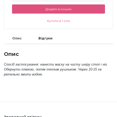
Додати в кошик
Меланж (цукровий ефект)
Купити в 1 клік
Каміфубукі (конфетті)
Опис
Відгуки
Слюда
Опис
Брокат
Спосіб застосування: нанести маску на чисту шкіру стоп і ніг.
Обернути плівкою, потім теплим рушником. Через 10-15 хв
ретельно змити водою.
Інші прикраси
Фарби для розпису
Фольга для лиття (ефект кракелюра)
Зворотний зв’язок