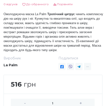
0 відгуків
До обранного
Порівняти
Дезінфекція та стерилізація
Трикутники (каміфубукі)
Омолоджуюча маска La Palm
Тропічний цитрус
чинить комплексну
дію на шкіру рук і ніг. Кунжутна та евкаліптова олії, що входять до
Декор для нігтів
Наклейки гнучкі лінії
складу маски, мають здатність глибоко проникати в шкіру,
пом'якшувати і очищати її, виводячи токсини. Гель алое вера і
екстракт ромашки зволожують шкіру і прискорюють загоєння
мікротріщин. Відьмин горіх і арганова олія активно живлять і
Наліпки гнучкі лінії
Навчання
омолоджують шкіру, підвищують її еластичність. 15-хвилинної дії
маски достатньо для відновлення шкіри на тривалий період. Маска
підходить для будь-якого типу шкіри.
Втирки
Виробник
Поділитися
La Palm
Бульонки
516
грн
Блискітки (пісок для нігтів)
Блискітки для нігтів
-
+