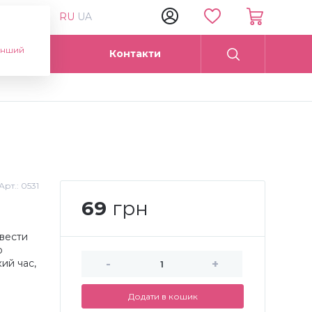
RU
UA
інший
Опт
Контакти
Арт.:
0531
69
грн
вести
о
ий час,
-
+
Додати в кошик