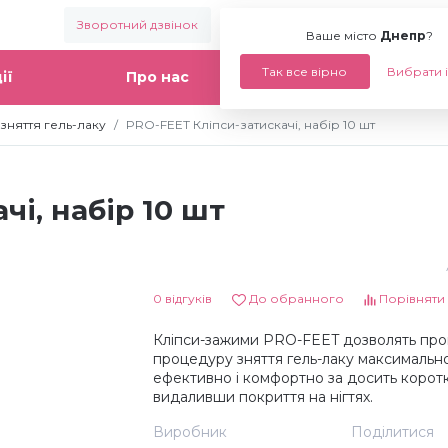
Зворотний дзвінок
Ваше місто:
Днепр
Ваше місто
Днепр
?
Так все вірно
Вибрати 
ії
Про нас
Статті
зняття гель-лаку
PRO-FEET Кліпси-затискачі, набір 10 шт
чі, набір 10 шт
0 відгуків
До обранного
Порівняти
Кліпси-зажими PRO-FEET дозволять про
процедуру зняття гель-лаку максимальн
ефективно і комфортно за досить коротк
видаливши покриття на нігтях.
Виробник
Поділитися