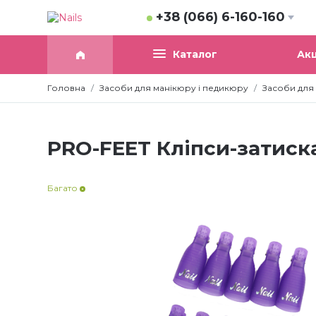
+38 (066) 6-160-160
Акц
Каталог
Головна
Засоби для манікюру і педикюру
Засоби для 
PRO-FEET Кліпси-затиска
Багато