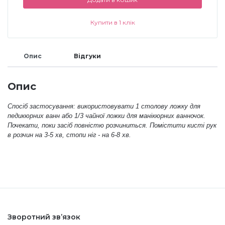
Меланж (цукровий ефект)
Купити в 1 клік
Каміфубукі (конфетті)
Опис
Відгуки
Слюда
Опис
Спосіб застосування: використовувати 1 столову ложку для
педикюрних ванн або 1/3 чайної ложки для манікюрних ванночок.
Брокат
Почекати, поки засіб повністю розчиниться. Помістити кисті рук
в розчин на 3-5 хв, стопи ніг - на 6-8 хв.
Інші прикраси
Фарби для розпису
Фольга для лиття (ефект кракелюра)
Зворотний зв’язок