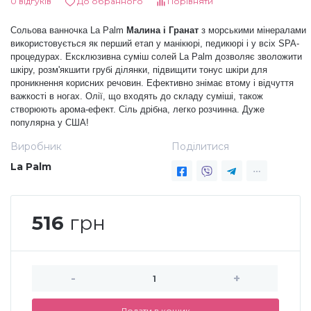
0 відгуків
До обранного
Порівняти
Дезінфекція та стерилізація
Трикутники (каміфубукі)
Сольова ванночка La Palm
Малина і Гранат
з морськими мінералами
використовується як перший етап у манікюрі, педикюрі і у всіх SPA-
процедурах. Ексклюзивна суміш солей La Palm дозволяє зволожити
Декор для нігтів
Наклейки гнучкі лінії
шкіру, розм'якшити грубі ділянки, підвищити тонус шкіри для
проникнення корисних речовин. Ефективно знімає втому і відчуття
важкості в ногах. Олії, що входять до складу суміші, також
створюють арома-ефект. Сіль дрібна, легко розчинна. Дуже
Наліпки гнучкі лінії
Навчання
популярна у США!
Виробник
Поділитися
Втирки
La Palm
Бульонки
516
грн
Блискітки (пісок для нігтів)
-
+
Блискітки для нігтів
Додати в кошик