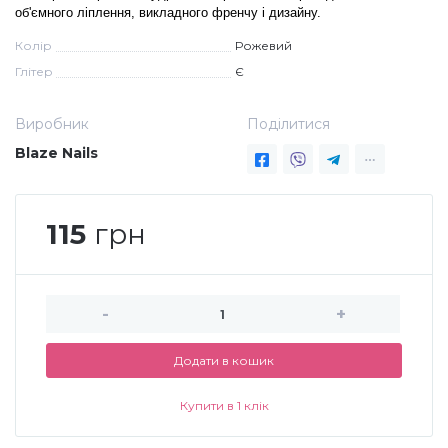
об'ємного ліплення, викладного френчу і дизайну.
Дезінфекція та стерилізація
Трикутники (каміфубукі)
Колір
Рожевий
Глітер
Є
Декор для нігтів
Наклейки гнучкі лінії
Виробник
Поділитися
Blaze Nails
Наліпки гнучкі лінії
Навчання
Втирки
115
грн
Бульонки
-
+
Блискітки (пісок для нігтів)
Додати в кошик
Купити в 1 клік
Блискітки для нігтів