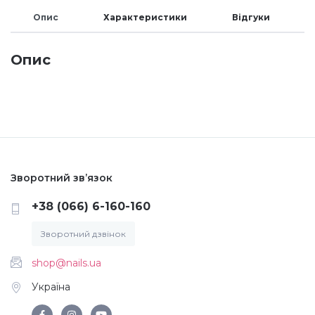
Опис
Характеристики
Відгуки
Меланж (цукровий ефект)
Опис
Каміфубукі (конфетті)
Слюда
Брокат
Зворотний зв’язок
+38 (066) 6-160-160
Інші прикраси
Зворотний дзвінок
Фарби для розпису
shop@nails.ua
Україна
Фольга для лиття (ефект кракелюра)