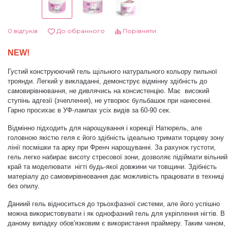
Дезінфекція та стерилізація
Трикутники (каміфубукі)
0 відгуків
До обранного
Порівняти
Декор для нігтів
Наклейки гнучкі лінії
NEW!
Густий конструюючий гель щільного натурального
кольору пильної
Наліпки гнучкі лінії
Навчання
троянди
. Легкий у викладанні, демонструє відмінну здібність до
самовирівнювання, не дивлячись на консистенцію. Має високий
ступінь адгезії (зчеплення), не утворює бульбашок при нанесенні.
Гарно просихає в УФ-лампах усіх видів за 60-90 сек.
Втирки
Відмінно підходить для нарощування і корекції Натюрель, але
головною якістю геля є його здібність ідеально тримати торцеву зону
Бульонки
лінії посмішки та арку при Френч нарощуванні. За рахунок густоти,
гель легко набирає висоту стресової зони, дозволяє підіймати вільний
край та моделювати нігті будь-якої довжини чи товщини. Здібність
матеріалу до самовирівнювання дає можливість працювати в техниці
Блискітки (пісок для нігтів)
без опилу.
Даниий гель відноситься до трьохфазної системи, але його успішно
Блискітки для нігтів
можна використовувати і як однофазний гель для укріплення нігтів. В
даному випадку обов'язковим є використання праймеру. Таким чином,