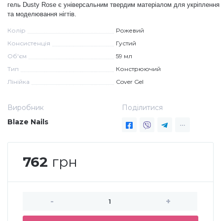
гель Dusty Rose є універсальним твердим матеріалом для укріплення
та моделювання нігтів.
Меланж (цукровий ефект)
Колір
Рожевий
Консистенція
Густий
Каміфубукі (конфетті)
Об'єм
59 мл
Тип
Констрюючий
Слюда
Лінійка
Cover Gel
Виробник
Поділитися
Брокат
Blaze Nails
Інші прикраси
762
грн
Фарби для розпису
-
+
Фольга для лиття (ефект кракелюра)